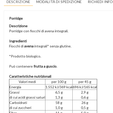
DESCRIZIONE
MODALITÀ DI SPEDIZIONE
RICHIEDI INF
Porridge
Descrizione
Porridge con fiocchi di avena integrali.
Ingredienti
Fiocchi di
avena
integrali* senza glutine.
*Prodotto biologico.
Può contenere
frutta a guscio
.
Caratteristiche nutrizionali
Valori medi
per 100 g
per 45 g
Energia
1.552 kJ/369 kcal
696 kJ/165 kcal
Grassi
6,5 g
2,9 g
di cui acidi grassi saturi
1,3 g
0,6 g
Carboidrati
58 g
26 g
di cui zuccheri
1,0 g
0,5 g
Fibra
11 g
5,0 g