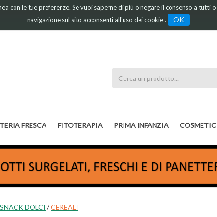
linea con le tue preferenze. Se vuoi saperne di più o negare il consenso a tutti 
OK
navigazione sul sito acconsenti all'uso dei cookie .
Cerca
Prodotto
TERIA FRESCA
FITOTERAPIA
PRIMA INFANZIA
COSMETIC
 SNACK DOLCI
/
CEREALI