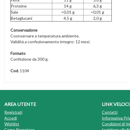
Proteine
14 g
6,3 g
Sale
<0,01 g
<0,01 g
Betaglucani
4,5 g
2,0 g
Conservazione
Coonservare a temperatura ambiente.
Validità a confezionamento integro: 12 mesi.
Formato
Confezione da 300 g.
Cod.
1104
AREA UTENTE
LINK VELOCI
Registrati
Contatti
Accedi
Informativa Pri
Wishlist
Condizioni di V
Come Prenotare
Iscrizione alla