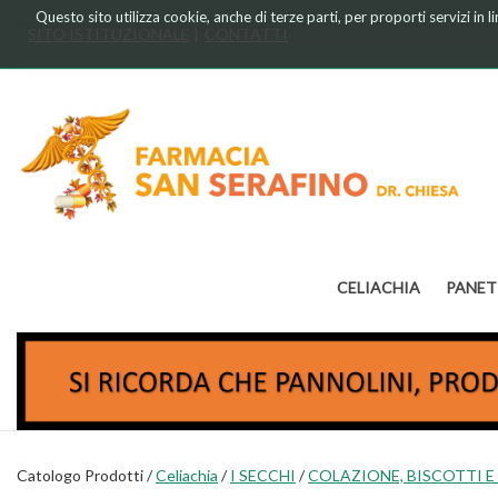
Passa
Questo sito utilizza cookie, anche di terze parti, per proporti servizi in 
al
SITO ISTITUZIONALE
CONTATTI
contenuto
principale
Farmacia
Chiesa
CELIACHIA
PANET
Catologo Prodotti /
Celiachia
/
I SECCHI
/
COLAZIONE, BISCOTTI E