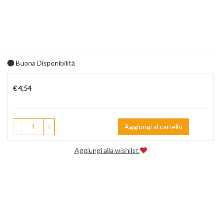
Buona Disponibilità
Prezzo
€ 4,54
-
+
Aggiungi al carrello
Aggiungi alla wishlist