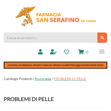
Passa
al
Farmacia
contenuto
Chiesa
principale
Cerca
Cerc
Prodotto
prodotti
0
inseriti
Catologo Prodotti /
fitoterapia
/
PROBLEMI DI PELLE
PROBLEMI DI PELLE