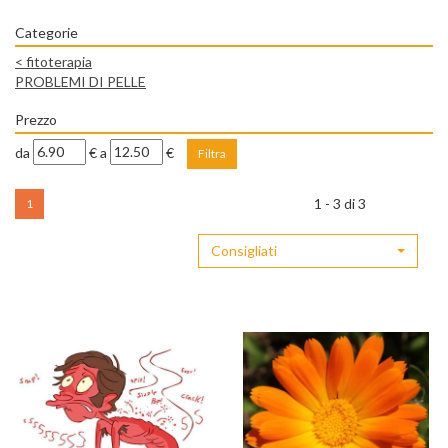
Categorie
<
fitoterapia
PROBLEMI DI PELLE
Prezzo
filtra
filtra
da
€
a
€
da
a
1 - 3 di 3
1
Consigliati