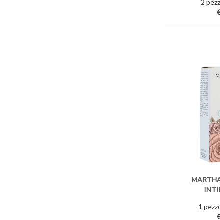
2 pezzi
€
MARTHA
INTI
1 pezzo
€