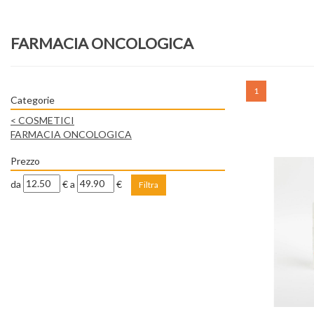
FARMACIA ONCOLOGICA
1
Categorie
<
COSMETICI
FARMACIA ONCOLOGICA
Prezzo
filtra
filtra
da
€
a
€
da
a