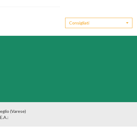
Consigliati
eglio (Varese)
E.A.: