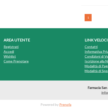
1
AREA UTENTE
LINK VELOCI
Registrati
Contatti
Accedi
Informativa Pri
Wishlist
Condizioni di V
Come Prenotare
Iscrizione alla
Modalità di Pa
Modalità di Sped
Farmacia San 
info
Powered by
Prenofa