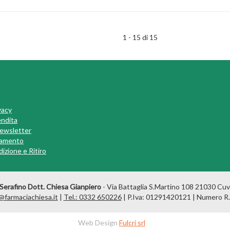
1 - 15 di 15
vacy
endita
 Newsletter
gamento
izione e Ritiro
Serafino Dott. Chiesa Gianpiero
- Via Battaglia S.Martino 108 21030 Cuv
@farmaciachiesa.it
|
Tel.: 0332 650226
| P.Iva: 01291420121 | Numero R.
Web Design
Fulcri srl