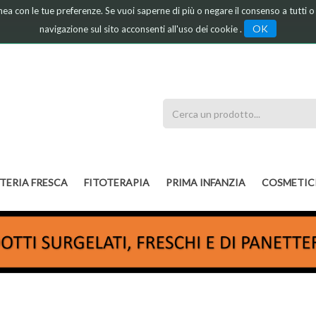
linea con le tue preferenze. Se vuoi saperne di più o negare il consenso a tutti 
OK
navigazione sul sito acconsenti all'uso dei cookie .
Cerca
Prodotto
TERIA FRESCA
FITOTERAPIA
PRIMA INFANZIA
COSMETIC