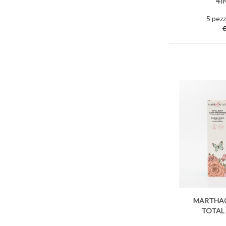
4I
5 pezzi
€
MARTHAC
TOTAL