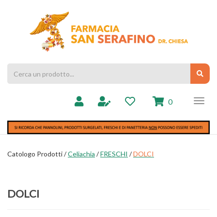
Passa
al
Farmacia
contenuto
Chiesa
principale
Cerca
Cerc
Prodotto
prodotti
0
inseriti
Catologo Prodotti /
Celiachia
/
FRESCHI
/
DOLCI
DOLCI