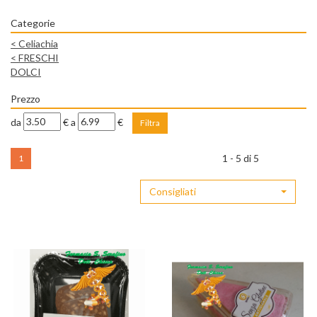
Categorie
<
Celiachia
<
FRESCHI
DOLCI
Prezzo
filtra
filtra
da
€
a
€
da
a
1 - 5 di 5
1
Consigliati