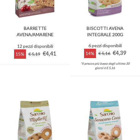
BARRETTE
BISCOTTI AVENA
AVENA/AMARENE
INTEGRALE 200G
4X22,5G
6 pezzi disponibili
12 pezzi disponibili
€4,39
€4,41
14%
€ 5,16
15%
€ 5,19
*Il prezzo più basso degli ultimo 30
giorni è € 5,16