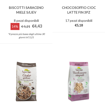
BISCOTTI SARACENO
CHOCOSOFFIO CIOC
MIELE S/LIEV
LATTE FIN 3PZ
8 pezzi disponibili
17 pezzi disponibili
€5,18
€4,43
14%
€ 5,21
*Il prezzo più basso degli ultimo 30
giorni è € 5,21