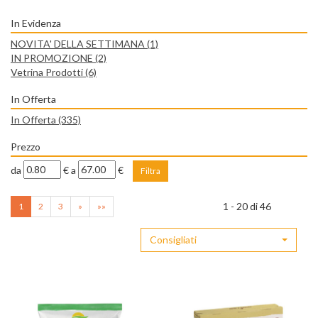
In Evidenza
NOVITA' DELLA SETTIMANA
(1)
IN PROMOZIONE
(2)
Vetrina Prodotti
(6)
In Offerta
In Offerta
(335)
Prezzo
filtra
filtra
da
€
a
€
da
a
1 - 20 di 46
1
2
3
»
»»
Consigliati