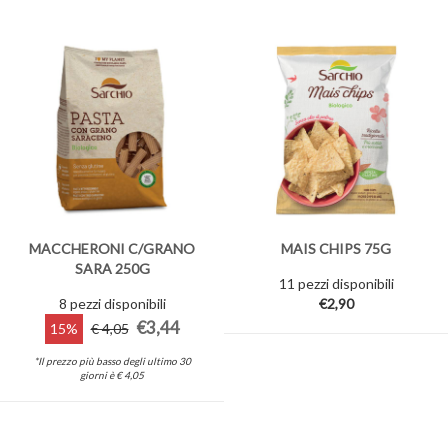
MACCHERONI C/GRANO
MAIS CHIPS 75G
SARA 250G
11 pezzi disponibili
8 pezzi disponibili
€2,90
€3,44
15%
€ 4,05
*Il prezzo più basso degli ultimo 30
giorni è € 4,05