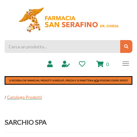
Passa
al
Farmacia
contenuto
Chiesa
principale
Cerca
Cerc
Prodotto
prodotti
0
inseriti
/
Catologo Prodotti
SARCHIO SPA