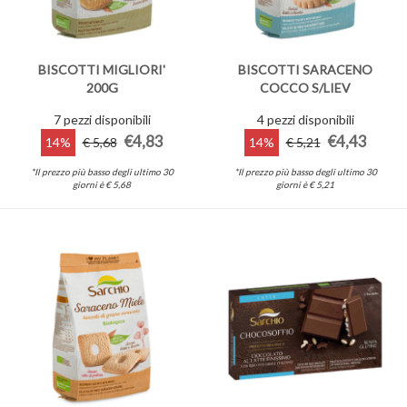
BISCOTTI MIGLIORI'
BISCOTTI SARACENO
200G
COCCO S/LIEV
7 pezzi disponibili
4 pezzi disponibili
€4,83
€4,43
14%
€ 5,68
14%
€ 5,21
*Il prezzo più basso degli ultimo 30
*Il prezzo più basso degli ultimo 30
giorni è € 5,68
giorni è € 5,21