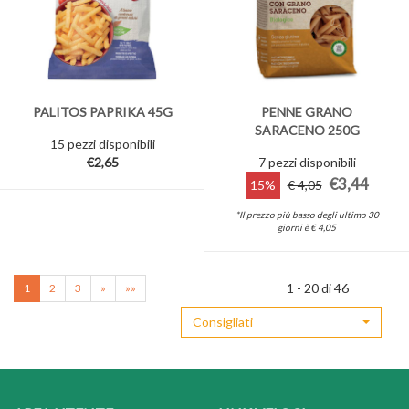
PALITOS PAPRIKA 45G
PENNE GRANO
SARACENO 250G
15 pezzi disponibili
€2,65
7 pezzi disponibili
€3,44
15%
€ 4,05
*Il prezzo più basso degli ultimo 30
giorni è € 4,05
1 - 20 di 46
1
2
3
»
»»
Consigliati