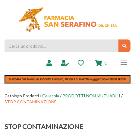
Passa
al
Farmacia
contenuto
Chiesa
principale
Cerca
Cerc
Prodotto
prodotti
0
inseriti
Catologo Prodotti /
Celiachia
/
PRODOTTI NON MUTUABILI
/
STOP CONTAMINAZIONE
STOP CONTAMINAZIONE