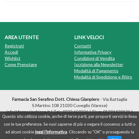
AREA UTENTE
LINK VELOCI
Registrati
Contatti
Accedi
Informativa Privacy
Wishlist
Condizioni di Vendita
Come Prenotare
Iscrizione alla Newsletter
Modalità di Pagamento
Modalità di Spedizione e Ritiro
Farmacia San Serafino Dott. Chiesa Gianpiero
- Via Battaglia
S.Martino 108 21030 Cuveglio (Varese)
info@farmaciachiesa.it
|
Tel.: 0332 650226
| P.Iva: 01291420121 |
Questo sito utilizza cookie, anche di terze parti, per proporti servizi in linea
Numero R.E.A.:
con le tue preferenze. Se vuoi saperne di più o negare il consenso a tutti o
ad alcuni cookie
leggi l'informativa
. Cliccando su "OK" o proseguendo la
Powered by
Prenofa