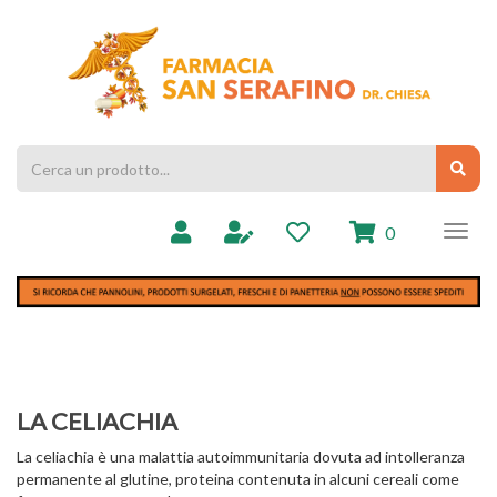
Passa
al
Farmacia
contenuto
Chiesa
principale
Cerca
Cerc
Prodotto
prodotti
0
inseriti
LA CELIACHIA
La celiachia è una malattia autoimmunitaria dovuta ad intolleranza
permanente al glutine, proteina contenuta in alcuni cereali come