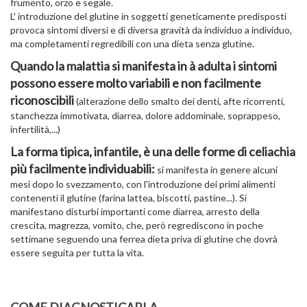
frumento, orzo e segale.
L' introduzione del glutine in soggetti geneticamente predisposti
provoca sintomi diversi e di diversa gravità da individuo a individuo,
ma completamenti regredibili con una dieta senza glutine.
Quando la malattia si manifesta in à adulta i sintomi
possono essere molto variabili e non facilmente
riconoscibili
(alterazione dello smalto dei denti, afte ricorrenti,
stanchezza immotivata, diarrea, dolore addominale, soprappeso,
infertilità,...)
La forma tipica, infantile, è una delle forme di celiachia
più facilmente individuabili:
si manifesta in genere alcuni
mesi dopo lo svezzamento, con l'introduzione dei primi alimenti
contenenti il glutine (farina lattea, biscotti, pastine...). Si
manifestano disturbi importanti come diarrea, arresto della
crescita, magrezza, vomito, che, però regrediscono in poche
settimane seguendo una ferrea dieta priva di glutine che dovrà
essere seguita per tutta la vita.
COME DIAGNOSTICARLA