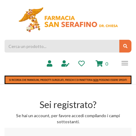
Passa
al
Farmacia
contenuto
Chiesa
principale
Cerca
Cerc
Prodotto
prodotti
0
inseriti
Sei registrato?
Se hai un account, per favore accedi compilando i campi
sottostanti.