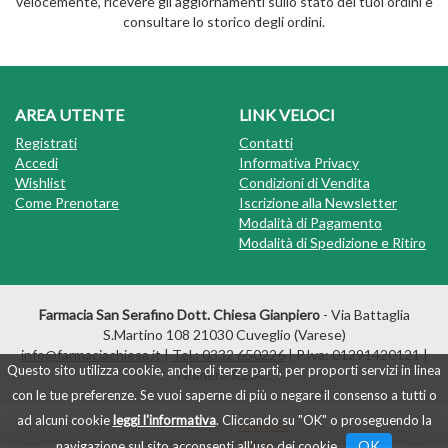
velocemente, ricevere gli aggiornamenti sullo stato dei tuoi ordini e
consultare lo storico degli ordini.
AREA UTENTE
LINK VELOCI
Registrati
Contatti
Accedi
Informativa Privacy
Wishlist
Condizioni di Vendita
Come Prenotare
Iscrizione alla Newsletter
Modalità di Pagamento
Modalità di Spedizione e Ritiro
Farmacia San Serafino Dott. Chiesa Gianpiero
- Via Battaglia
S.Martino 108 21030 Cuveglio (Varese)
info@farmaciachiesa.it
|
Tel.: 0332 650226
| P.Iva: 01291420121 |
Questo sito utilizza cookie, anche di terze parti, per proporti servizi in linea
Numero R.E.A.:
con le tue preferenze. Se vuoi saperne di più o negare il consenso a tutti o
ad alcuni cookie
leggi l'informativa
. Cliccando su "OK" o proseguendo la
Powered by
Prenofa
Web Design
Fulcri srl
OK
navigazione sul sito acconsenti all'uso dei cookie .