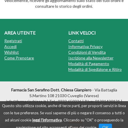
velocemente, ricevere gli aggiornamenti sullo stato dei tuoi ordini e
consultare lo storico degli ordini.
AREA UTENTE
LINK VELOCI
Registrati
Contatti
Accedi
Informativa Privacy
Wishlist
Condizioni di Vendita
Come Prenotare
Iscrizione alla Newsletter
Modalità di Pagamento
Modalità di Spedizione e Ritiro
Farmacia San Serafino Dott. Chiesa Gianpiero
- Via Battaglia
S.Martino 108 21030 Cuveglio (Varese)
info@farmaciachiesa.it
|
Tel.: 0332 650226
| P.Iva: 01291420121 |
Questo sito utilizza cookie, anche di terze parti, per proporti servizi in linea
Numero R.E.A.:
con le tue preferenze. Se vuoi saperne di più o negare il consenso a tutti o
ad alcuni cookie
leggi l'informativa
. Cliccando su "OK" o proseguendo la
Powered by
Prenofa
Web Design
Fulcri srl
OK
navigazione sul sito acconsenti all'uso dei cookie .