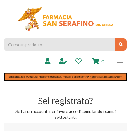
Passa
al
Farmacia
contenuto
Chiesa
principale
Cerca
Cerc
Prodotto
prodotti
0
inseriti
Sei registrato?
Se hai un account, per favore accedi compilando i campi
sottostanti.