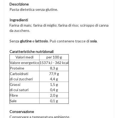
Descrizione
Pasta dietetica senza glutine.
Ingredienti
Farina di mais; farina di miglio; farina di riso; sciroppo di canna
da zucchero.
Senza
glutine
e
lattosio
. Può contenere tracce di
soia
.
Caratteristiche nutrizionali
Valori medi
per 100 g
Valore energetico
1537 kJ - 362 kcal
Proteine
8,3 g
Carboidrati
77,9 g
di cui zuccheri
4,4 g
Grassi
1,5 g
di cui saturi
0,4 g
Fibre
2,0 g
Sale
0,1 g
Conservazione
Conservare a temperatura ambiente.