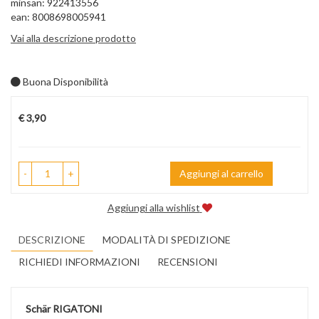
minsan: 922413556
ean: 8008698005941
Vai alla descrizione prodotto
Buona Disponibilità
Prezzo
€ 3,90
-
+
Aggiungi al carrello
Aggiungi alla wishlist
DESCRIZIONE
MODALITÀ DI SPEDIZIONE
RICHIEDI INFORMAZIONI
RECENSIONI
Schär RIGATONI