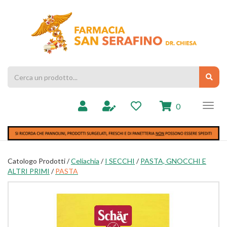
Passa
al
Farmacia
contenuto
Chiesa
principale
Cerca
Cerc
Prodotto
prodotti
0
inseriti
Catologo Prodotti /
Celiachia
/
I SECCHI
/
PASTA, GNOCCHI E
ALTRI PRIMI
/
PASTA