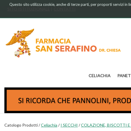
Passa
Questo sito utilizza cookie, anche di terze parti, per proporti servizi in 
al
SITO ISTITUZIONALE
CONTATTI
contenuto
principale
Farmacia
Chiesa
CELIACHIA
PANET
Catologo Prodotti /
Celiachia
/
I SECCHI
/
COLAZIONE, BISCOTTI E