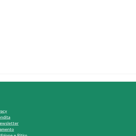
vacy
endita
 Newsletter
gamento
izione e Ritiro