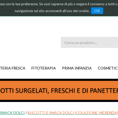
linea con le tue preferenze. Se vuoi saperne di più o negare il consenso a tutti 
OK
navigazione sul sito acconsenti all'uso dei cookie .
Cerca
Prodotto
TERIA FRESCA
FITOTERAPIA
PRIMA INFANZIA
COSMETIC
 SNACK DOLCI
/
BISCOTTI E SNACK DOLCI (COLAZIONE, MERENDA)