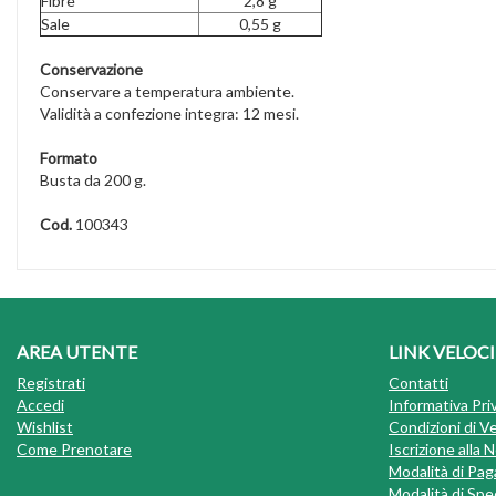
Fibre
2,8 g
Sale
0,55 g
Conservazione
Conservare a temperatura ambiente.
Validità a confezione integra: 12 mesi.
Formato
Busta da 200 g.
Cod.
100343
AREA UTENTE
LINK VELOCI
Registrati
Contatti
Accedi
Informativa Pri
Wishlist
Condizioni di V
Come Prenotare
Iscrizione alla
Modalità di Pa
Modalità di Sped