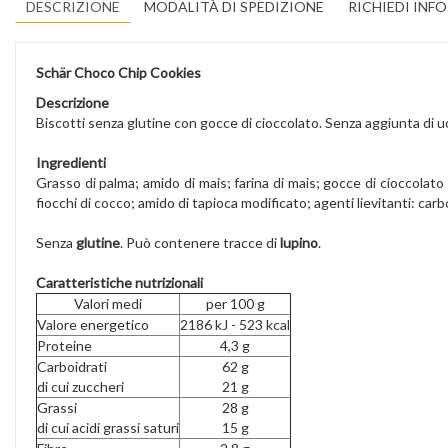
DESCRIZIONE
MODALITÀ DI SPEDIZIONE
RICHIEDI INF
Schär Choco Chip Cookies
Descrizione
Biscotti senza glutine con gocce di cioccolato. Senza aggiunta di u
Ingredienti
Grasso di palma; amido di mais; farina di mais; gocce di cioccolat
fiocchi di cocco; amido di tapioca modificato; agenti lievitanti: ca
Senza
glutine
. Può contenere tracce di
lupino
.
Caratteristiche nutrizionali
Valori medi
per 100 g
Valore energetico
2186 kJ - 523 kcal
Proteine
4,3 g
Carboidrati
62 g
di cui zuccheri
21 g
Grassi
28 g
di cui acidi grassi saturi
15 g