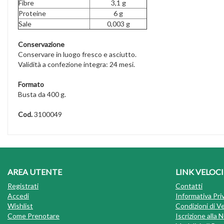
Fibre
3,1 g
Proteine
6 g
Sale
0,003 g
Conservazione
Conservare in luogo fresco e asciutto.
Validità a confezione integra: 24 mesi.
Formato
Busta da 400 g.
Cod.
3100049
AREA UTENTE
LINK VELOCI
Registrati
Contatti
Accedi
Informativa Pri
Wishlist
Condizioni di V
Come Prenotare
Iscrizione alla