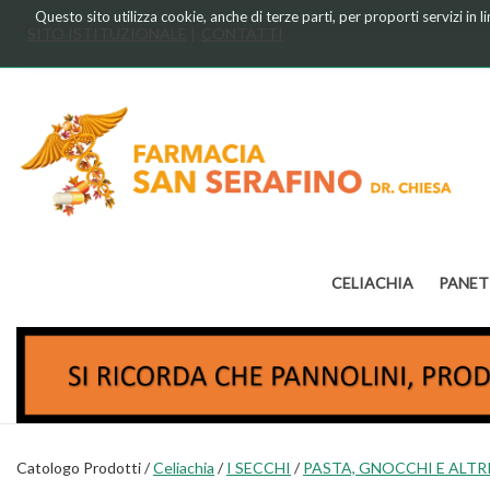
Passa
Questo sito utilizza cookie, anche di terze parti, per proporti servizi in 
al
SITO ISTITUZIONALE
CONTATTI
contenuto
principale
Farmacia
Chiesa
CELIACHIA
PANET
Catologo Prodotti /
Celiachia
/
I SECCHI
/
PASTA, GNOCCHI E ALTRI