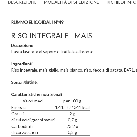
DESCRIZIONE
MODALITÀ DI SPEDIZIONE
RICHIEDI INF
RUMMO ELICOIDALI N°49
RISO INTEGRALE - MAIS
Descrizione
Pasta lavorata al vapore e trafilata al bronzo.
Ingredienti
Riso integrale, mais giallo, mais bianco, riso, fecola di patata, E471,
Senza
glutine
.
Caratteristiche nutrizionali
Valori medi
per 100 g
Energia
1.445 kJ / 341 kcal
Grassi
2 g
di cui acidi grassi saturi
0,7 g
Carboidrati
73,2 g
di cui zuccheri
0,3 g