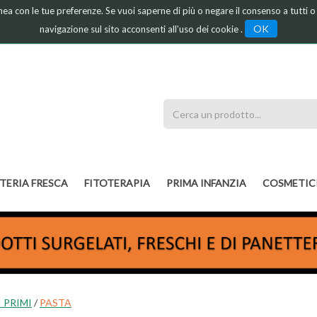
linea con le tue preferenze. Se vuoi saperne di più o negare il consenso a tutti 
OK
navigazione sul sito acconsenti all'uso dei cookie .
Cerca
Prodotto
TERIA FRESCA
FITOTERAPIA
PRIMA INFANZIA
COSMETIC
 PRIMI
/
PASTA