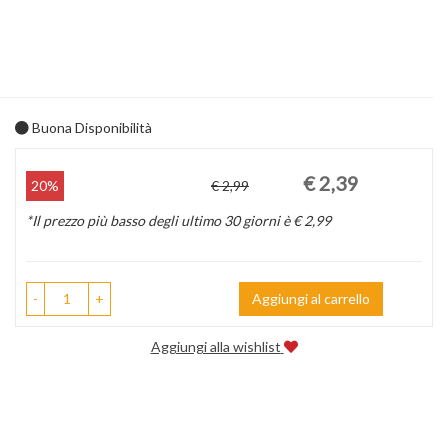
Buona Disponibilità
Prezzo
Sconto
€ 2,39
20%
€ 2,99
scontato
del
*Il prezzo più basso degli ultimo 30 giorni è € 2,99
-
+
Aggiungi al carrello
Aggiungi alla wishlist