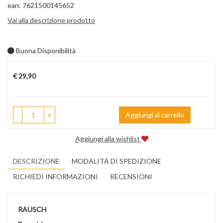
ean: 7621500145652
Vai alla descrizione prodotto
Buona Disponibilità
Prezzo
€ 29,90
-
+
Aggiungi al carrello
Aggiungi alla wishlist
DESCRIZIONE
MODALITÀ DI SPEDIZIONE
RICHIEDI INFORMAZIONI
RECENSIONI
RAUSCH