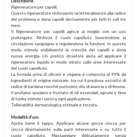
Descrizione
Rigeneratore per capelli.
Questo rigeneratore rinforzante va letteralmente alla radice
del problema e dona capelli decisamente più folti in soli tre
mesi.
Il Rigeneratore per capelli agisce al meglio con un uso
prolungato. Rinforza il cuoio capelluto favorendone la
circolazione sanguigna e regolandone le funzioni. In questo
modo stimola visibilmente la crescita dei capelli e dona
nuova energia. Un pratico dosatore aiuta ad applicare il
rigeneratore liquido in modo mirato sulle aree interessate
del cuoio capelluto.
La formula priva di siliconi e vegana è composta al 99% da
ingredienti di origine naturale, tra cui il prezioso estratto di
radice di bardana nonché purissimo olio di arancia e di limone.
Il profumo speziato e fruttato di oli essenziali, agrumi e fave
di tonka stimola i sensi a ogni applicazione.
Tollerabilità dermatologica ottimale e testata.
Modalità d'uso
Aprire bene il tappo. Applicare alcune gocce ciocca per
ciocca direttamente sulle parti interessate o su tutto il
cuoio capelluto. Massaggiare delicatamente senza