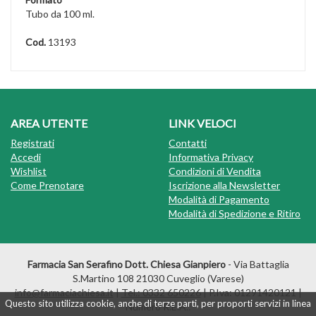
Tubo da 100 ml.
Cod.
13193
AREA UTENTE
LINK VELOCI
Registrati
Contatti
Accedi
Informativa Privacy
Wishlist
Condizioni di Vendita
Come Prenotare
Iscrizione alla Newsletter
Modalità di Pagamento
Modalità di Spedizione e Ritiro
Farmacia San Serafino Dott. Chiesa Gianpiero
- Via Battaglia
S.Martino 108 21030 Cuveglio (Varese)
info@farmaciachiesa.it
|
Tel.: 0332 650226
| P.Iva: 01291420121 |
Questo sito utilizza cookie, anche di terze parti, per proporti servizi in linea
Numero R.E.A.: