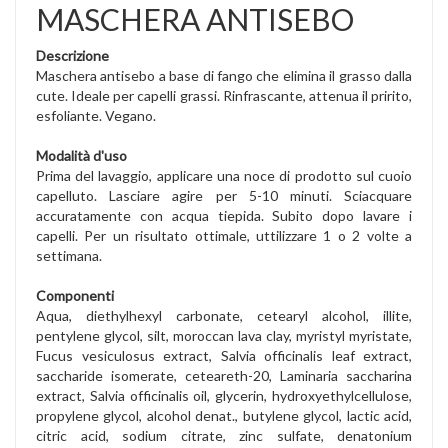
MASCHERA ANTISEBO
Descrizione
Maschera antisebo a base di fango che elimina il grasso dalla
cute. Ideale per capelli grassi. Rinfrascante, attenua il pririto,
esfoliante. Vegano.
Modalità d'uso
Prima del lavaggio, applicare una noce di prodotto sul cuoio
capelluto. Lasciare agire per 5-10 minuti. Sciacquare
accuratamente con acqua tiepida. Subito dopo lavare i
capelli. Per un risultato ottimale, uttilizzare 1 o 2 volte a
settimana.
Componenti
Aqua, diethylhexyl carbonate, cetearyl alcohol, illite,
pentylene glycol, silt, moroccan lava clay, myristyl myristate,
Fucus vesiculosus extract, Salvia officinalis leaf extract,
saccharide isomerate, ceteareth-20, Laminaria saccharina
extract, Salvia officinalis oil, glycerin, hydroxyethylcellulose,
propylene glycol, alcohol denat., butylene glycol, lactic acid,
citric acid, sodium citrate, zinc sulfate, denatonium