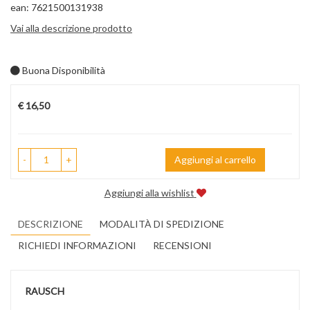
ean: 7621500131938
Vai alla descrizione prodotto
Buona Disponibilità
Prezzo
€ 16,50
-
+
Aggiungi al carrello
Aggiungi alla wishlist
DESCRIZIONE
MODALITÀ DI SPEDIZIONE
RICHIEDI INFORMAZIONI
RECENSIONI
RAUSCH