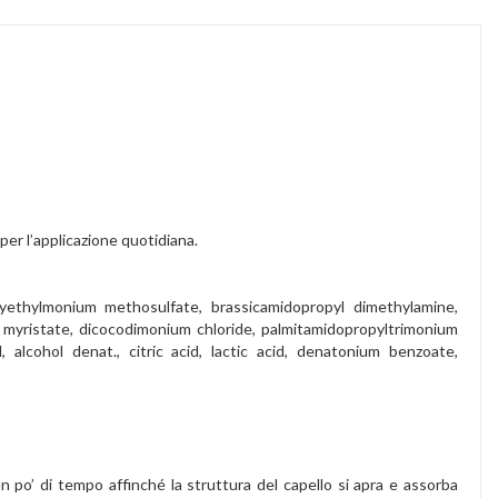
er l’applicazione quotidiana.
xyethylmonium methosulfate, brassicamidopropyl dimethylamine,
er myristate, dicocodimonium chloride, palmitamidopropyltrimonium
 alcohol denat., citric acid, lactic acid, denatonium benzoate,
 un po’ di tempo affinché la struttura del capello si apra e assorba