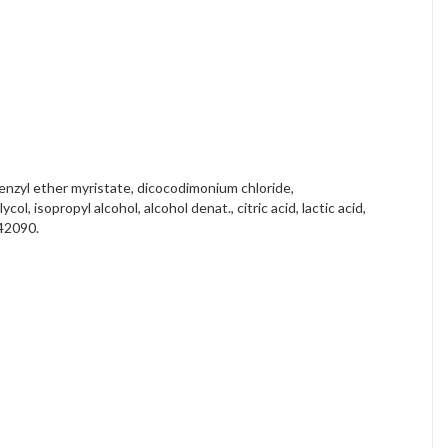
benzyl ether myristate, dicocodimonium chloride,
isopropyl alcohol, alcohol denat., citric acid, lactic acid,
 42090.