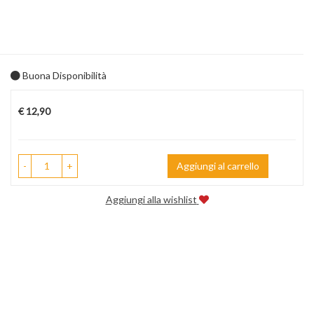
Buona Disponibilità
Prezzo
€ 12,90
-
+
Aggiungi al carrello
Aggiungi alla wishlist