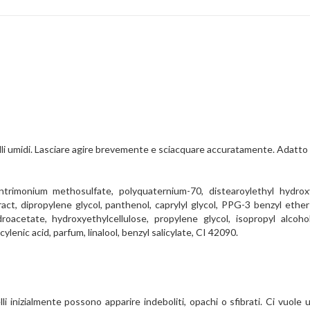
lli umidi. Lasciare agire brevemente e sciacquare accuratamente. Adatto p
ntrimonium methosulfate, polyquaternium-70, distearoylethyl hydro
ract, dipropylene glycol, panthenol, caprylyl glycol, PPG-3 benzyl eth
acetate, hydroxyethylcellulose, propylene glycol, isopropyl alcohol,
lenic acid, parfum, linalool, benzyl salicylate, CI 42090.
li inizialmente possono apparire indeboliti, opachi o sfibrati. Ci vuole