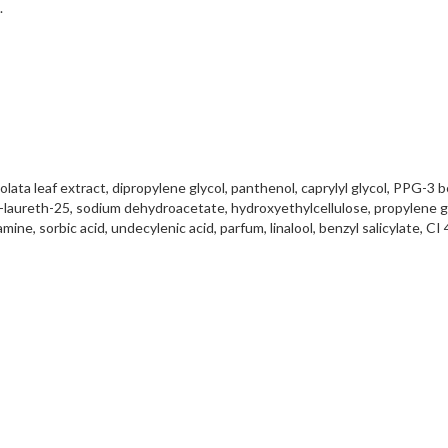
.
lata leaf extract, dipropylene glycol, panthenol, caprylyl glycol, PPG-3 
reth-25, sodium dehydroacetate, hydroxyethylcellulose, propylene glycol, 
e, sorbic acid, undecylenic acid, parfum, linalool, benzyl salicylate, CI