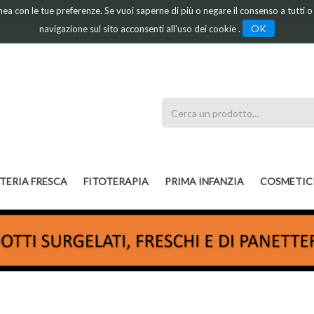
linea con le tue preferenze. Se vuoi saperne di più o negare il consenso a tutti 
OK
navigazione sul sito acconsenti all'uso dei cookie .
Cerca
Prodotto
TERIA FRESCA
FITOTERAPIA
PRIMA INFANZIA
COSMETIC