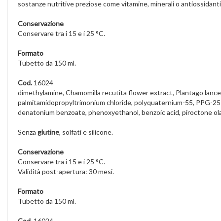
sostanze nutritive preziose come vitamine, minerali o antiossidanti
Conservazione
Conservare tra i 15 e i 25 °C.
Formato
Tubetto da 150 ml.
Cod.
16024
dimethylamine, Chamomilla recutita flower extract, Plantago lanceo
palmitamidopropyltrimonium chloride, polyquaternium-55, PPG-25-lau
denatonium benzoate, phenoxyethanol, benzoic acid, piroctone olamin
Senza
glutine
, solfati e silicone.
Conservazione
Conservare tra i 15 e i 25 °C.
Validità post-apertura: 30 mesi.
Formato
Tubetto da 150 ml.
Cod.
16024