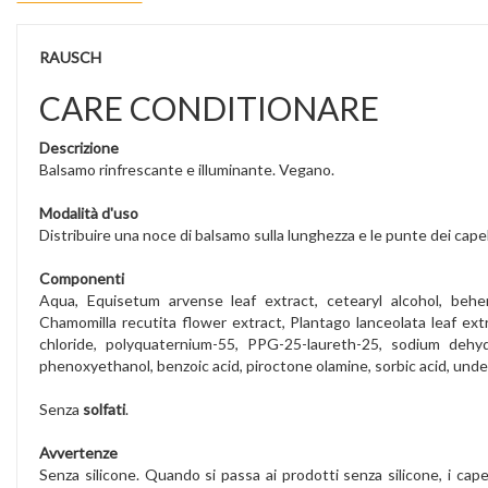
RAUSCH
CARE CONDITIONARE
Descrizione
Balsamo rinfrescante e illuminante. Vegano.
Modalità d'uso
Distribuire una noce di balsamo sulla lunghezza e le punte dei cape
Componenti
Aqua, Equisetum arvense leaf extract, cetearyl alcohol, behe
Chamomilla recutita flower extract, Plantago lanceolata leaf ext
chloride, polyquaternium-55, PPG-25-laureth-25, sodium dehydro
phenoxyethanol, benzoic acid, piroctone olamine, sorbic acid, undecy
Senza
solfati
.
Avvertenze
Senza silicone. Quando si passa ai prodotti senza silicone, i capel