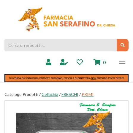
Passa
al
Farmacia
contenuto
Chiesa
principale
Cerca
Cerc
Prodotto
prodotti
0
inseriti
Catologo Prodotti /
Celiachia
/
FRESCHI
/
PRIMI