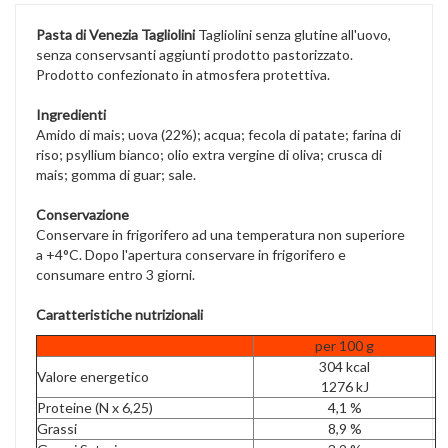
Pasta di Venezia Tagliolini
Tagliolini senza glutine all'uovo,
senza conservsanti aggiunti prodotto pastorizzato.
Prodotto confezionato in atmosfera protettiva.
Ingredienti
Amido di mais; uova (22%); acqua; fecola di patate; farina di
riso; psyllium bianco; olio extra vergine di oliva; crusca di
mais; gomma di guar; sale.
Conservazione
Conservare in frigorifero ad una temperatura non superiore
a +4°C. Dopo l'apertura conservare in frigorifero e
consumare entro 3 giorni.
Caratteristiche nutrizionali
per 100 g
304 kcal
Valore energetico
1276 kJ
Proteine (N x 6,25)
4,1 %
Grassi
8,9 %