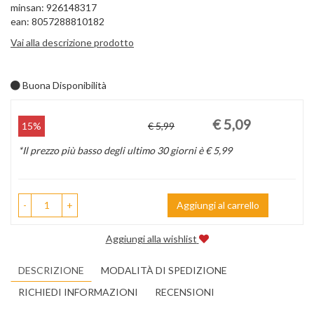
minsan: 926148317
ean: 8057288810182
Vai alla descrizione prodotto
Buona Disponibilità
Prezzo
Sconto
€ 5,09
15%
€ 5,99
scontato
del
*Il prezzo più basso degli ultimo 30 giorni è € 5,99
-
+
Aggiungi al carrello
Aggiungi alla wishlist
DESCRIZIONE
MODALITÀ DI SPEDIZIONE
RICHIEDI INFORMAZIONI
RECENSIONI