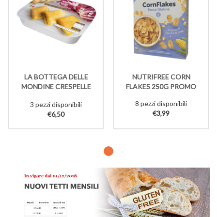
LA BOTTEGA DELLE
NUTRIFREE CORN
MONDINE CRESPELLE
FLAKES 250G PROMO
RADICCHIO SCAMORZA
8 pezzi disponibili
3 pezzi disponibili
SURG 220G
€3,99
€6,50