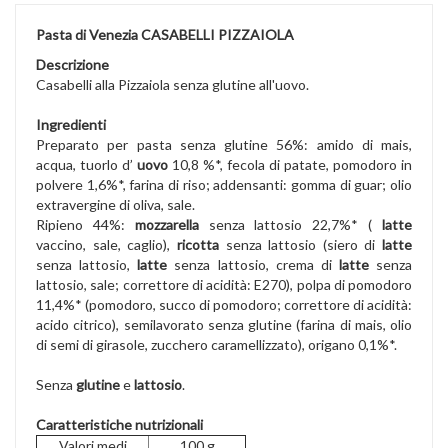
Pasta di Venezia CASABELLI PIZZAIOLA
Descrizione
Casabelli alla Pizzaiola senza glutine all'uovo.
Ingredienti
Preparato per pasta senza glutine 56%: amido di mais,
acqua, tuorlo d’
uovo
10,8 %*, fecola di patate, pomodoro in
polvere 1,6%*, farina di riso; addensanti: gomma di guar; olio
extravergine di oliva, sale.
Ripieno 44%:
mozzarella
senza lattosio 22,7%* (
latte
vaccino, sale, caglio),
ricotta
senza lattosio (siero di
latte
senza lattosio,
latte
senza lattosio, crema di
latte
senza
lattosio, sale; correttore di acidità: E270), polpa di pomodoro
11,4%* (pomodoro, succo di pomodoro; correttore di acidità:
acido citrico), semilavorato senza glutine (farina di mais, olio
di semi di girasole, zucchero caramellizzato), origano 0,1%*.
Senza
glutine
e
lattosio
.
Caratteristiche nutrizionali
Valori medi
100 g