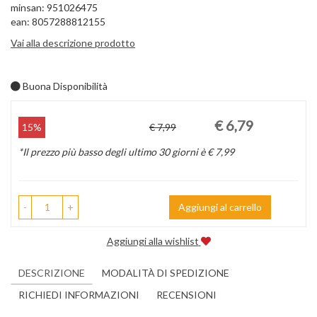
minsan: 951026475
ean: 8057288812155
Vai alla descrizione prodotto
Buona Disponibilità
Prezzo
Sconto
€ 6,79
15%
€ 7,99
scontato
del
*Il prezzo più basso degli ultimo 30 giorni è € 7,99
-
+
Aggiungi al carrello
Aggiungi alla wishlist
DESCRIZIONE
MODALITÀ DI SPEDIZIONE
RICHIEDI INFORMAZIONI
RECENSIONI