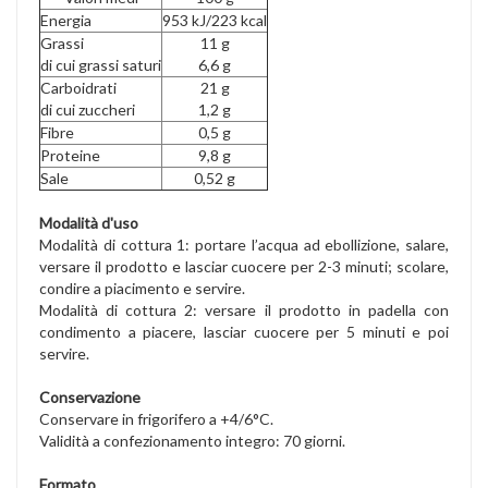
Energia
953 kJ/223 kcal
Grassi
11 g
di cui grassi saturi
6,6 g
Carboidrati
21 g
di cui zuccheri
1,2 g
Fibre
0,5 g
Proteine
9,8 g
Sale
0,52 g
Modalità d'uso
Modalità di cottura 1: portare l’acqua ad ebollizione, salare,
versare il prodotto e lasciar cuocere per 2-3 minuti; scolare,
condire a piacimento e servire.
Modalità di cottura 2: versare il prodotto in padella con
condimento a piacere, lasciar cuocere per 5 minuti e poi
servire.
Conservazione
Conservare in frigorifero a +4/6°C.
Validità a confezionamento integro: 70 giorni.
Formato