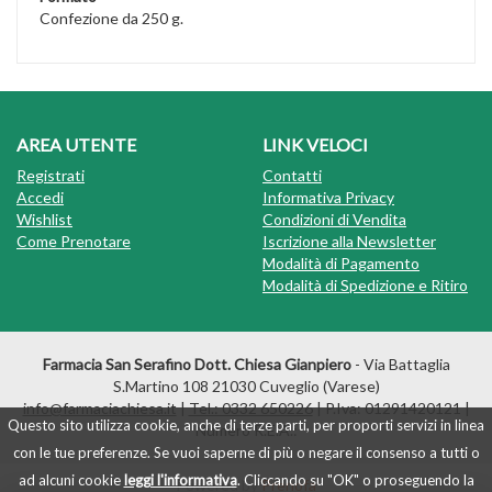
Confezione da 250 g.
AREA UTENTE
LINK VELOCI
Registrati
Contatti
Accedi
Informativa Privacy
Wishlist
Condizioni di Vendita
Come Prenotare
Iscrizione alla Newsletter
Modalità di Pagamento
Modalità di Spedizione e Ritiro
Farmacia San Serafino Dott. Chiesa Gianpiero
- Via Battaglia
S.Martino 108 21030 Cuveglio (Varese)
info@farmaciachiesa.it
|
Tel.: 0332 650226
| P.Iva: 01291420121 |
Questo sito utilizza cookie, anche di terze parti, per proporti servizi in linea
Numero R.E.A.:
con le tue preferenze. Se vuoi saperne di più o negare il consenso a tutti o
ad alcuni cookie
leggi l'informativa
. Cliccando su "OK" o proseguendo la
Powered by
Prenofa