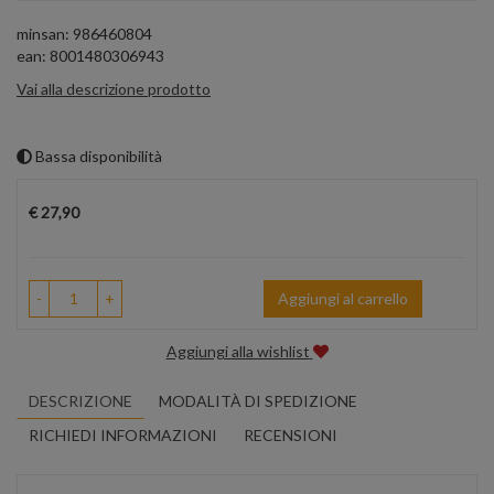
minsan: 986460804
ean: 8001480306943
Vai alla descrizione prodotto
Bassa disponibilità
Prezzo
€ 27,90
-
+
Aggiungi al carrello
Aggiungi alla wishlist
DESCRIZIONE
MODALITÀ DI SPEDIZIONE
RICHIEDI INFORMAZIONI
RECENSIONI