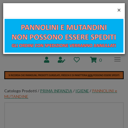
Passa
al
Farmacia
×
contenuto
Chiesa
principale
Cerca
Cerc
Prodotto
prodotti
0
inseriti
Catologo Prodotti /
PRIMA INFANZIA
/
IGIENE
/
PANNOLINI e
MUTANDINE