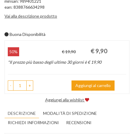
minsan: 989401221
ean: 8388766634298
Vai alla descrizione prodotto
Buona Disponibilità
Prezzo
Sconto
€ 9,90
50%
€ 19,90
scontato
del
*Il prezzo più basso degli ultimo 30 giorni è € 19,90
-
+
Aggiungi al carrello
Aggiungi alla wishlist
DESCRIZIONE
MODALITÀ DI SPEDIZIONE
RICHIEDI INFORMAZIONI
RECENSIONI