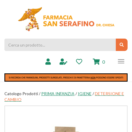
Passa
al
Farmacia
contenuto
Chiesa
principale
Cerca
Cerc
Prodotto
prodotti
0
inseriti
Catologo Prodotti /
PRIMA INFANZIA
/
IGIENE
/
DETERSIONE E
CAMBIO