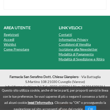
AREA UTENTE
LINK VELOCI
Registrati
Contatti
Accedi
Informativa Privacy
Wishlist
Condizioni di Vendita
Come Prenotare
Iscrizione alla Newsletter
Modalità di Pagamento
Modalità di Spedizione e Ritiro
Farmacia San Serafino Dott. Chiesa Gianpiero
- Via Battaglia
S.Martino 108 21030 Cuveglio (Varese)
info@farmaciachiesa.it
|
Tel.: 0332 650226
| P.Iva: 01291420121 |
Questo sito utilizza cookie, anche di terze parti, per proporti servizi in linea
Numero R.E.A.:
con le tue preferenze. Se vuoi saperne di più o negare il consenso a tutti o
ad alcuni cookie
leggi l'informativa
. Cliccando su "OK" o proseguendo la
Powered by
Prenofa
Web Design
Fulcri srl
OK
navigazione sul sito acconsenti all'uso dei cookie .