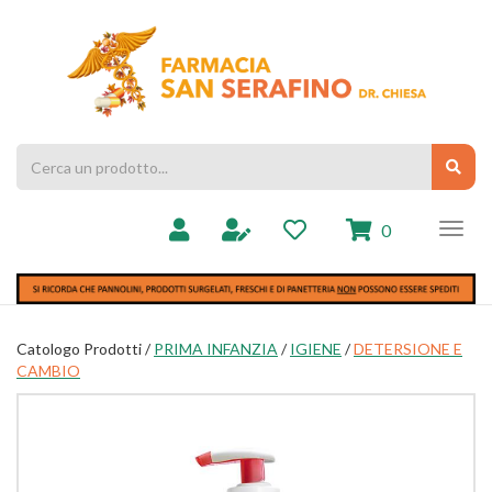
Passa
al
Farmacia
contenuto
Chiesa
principale
Cerca
Cerc
Prodotto
prodotti
0
inseriti
Catologo Prodotti /
PRIMA INFANZIA
/
IGIENE
/
DETERSIONE E
CAMBIO