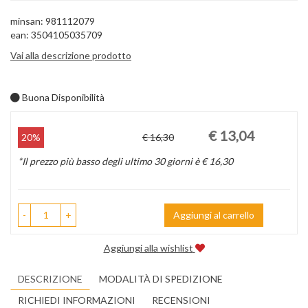
minsan: 981112079
ean: 3504105035709
Vai alla descrizione prodotto
Buona Disponibilità
Prezzo
Sconto
€ 13,04
20%
€ 16,30
scontato
del
*Il prezzo più basso degli ultimo 30 giorni è € 16,30
-
+
Aggiungi al carrello
Aggiungi alla wishlist
DESCRIZIONE
MODALITÀ DI SPEDIZIONE
RICHIEDI INFORMAZIONI
RECENSIONI