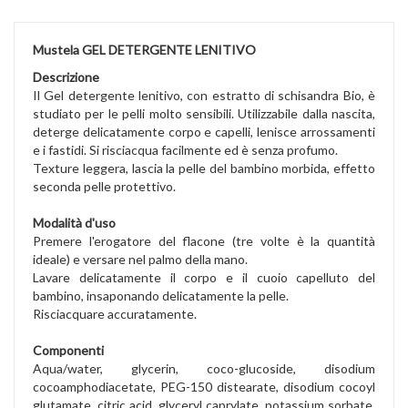
Mustela GEL DETERGENTE LENITIVO
Descrizione
Il Gel detergente lenitivo, con estratto di schisandra Bio, è
studiato per le pelli molto sensibili. Utilizzabile dalla nascita,
deterge delicatamente corpo e capelli, lenisce arrossamenti
e i fastidi. Si risciacqua facilmente ed è senza profumo.
Texture leggera, lascia la pelle del bambino morbida, effetto
seconda pelle protettivo.
Modalità d'uso
Premere l'erogatore del flacone (tre volte è la quantità
ideale) e versare nel palmo della mano.
Lavare delicatamente il corpo e il cuoio capelluto del
bambino, insaponando delicatamente la pelle.
Risciacquare accuratamente.
Componenti
Aqua/water, glycerin, coco-glucoside, disodium
cocoamphodiacetate, PEG-150 distearate, disodium cocoyl
glutamate, citric acid, glyceryl caprylate, potassium sorbate,