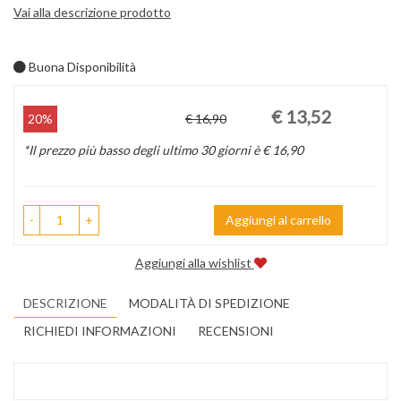
Vai alla descrizione prodotto
Buona Disponibilità
Prezzo
Sconto
€ 13,52
20%
€ 16,90
scontato
del
*Il prezzo più basso degli ultimo 30 giorni è € 16,90
-
+
Aggiungi al carrello
Aggiungi alla wishlist
DESCRIZIONE
MODALITÀ DI SPEDIZIONE
RICHIEDI INFORMAZIONI
RECENSIONI