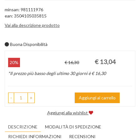
minsan: 981111976
ean: 3504105035815
Vai alla descrizione prodotto
Buona Disponibilità
Prezzo
Sconto
€ 13,04
20%
€ 16,30
scontato
del
*Il prezzo più basso degli ultimo 30 giorni è € 16,30
-
+
Aggiungi al carrello
Aggiungi alla wishlist
DESCRIZIONE
MODALITÀ DI SPEDIZIONE
RICHIEDI INFORMAZIONI
RECENSIONI