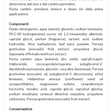
detersione del viso e del cambio pannolino.
Pasta cambio: previene, lenisce e ripara sin dalla prima
applicazione.
Componenti
Fluido detergente: aqua (water), glycerin, sodium benzoate,
PEG-40 hydrogenated castor oil, 1,2-hexanediol, allantoin,
caprylyl glycol, parfum (fragrance), tartaric acid, sodium
hydroxide, Aloe barbadensis leaf juice powder, Persea
gratissima (avocado) fruit extract, propylene glycol,
Saponaria officinalis leaf/root extract.
Pasta cambio: aqua (watera), zinc oxide, caprylic/capric
triglyceride, cococaprylate/caprate, polyglyceryl-2-
dipolyhydroxystearate, glycerin, cera alba (beeswax), Persea
gratissima (avocado) oil, polyglyceryl-3 diisosterate, ethyl
linoleate, Helianthus annuus (sunflower) seed oil
unsaponifiables, magnesium sulfate, stearalkonium
hectorite, levulinc acid, caprylyl glycol, capryloyl glycine,
sodium levulinate, undecyl dimethyl oxazoline, propylene
carbonate, Persea gratissima (avocado) fruit extract.
Conservazione