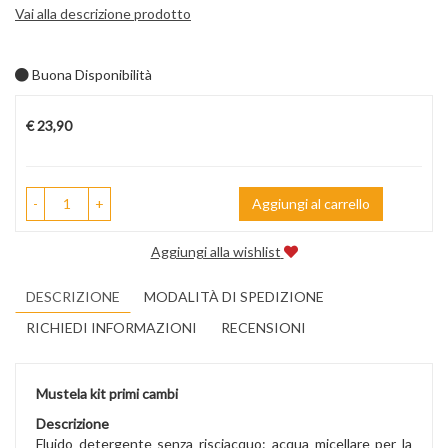
Vai alla descrizione prodotto
Buona Disponibilità
Prezzo
€ 23,90
-
+
Aggiungi al carrello
Aggiungi alla wishlist
DESCRIZIONE
MODALITÀ DI SPEDIZIONE
RICHIEDI INFORMAZIONI
RECENSIONI
Mustela kit primi cambi
Descrizione
Fluido detergente senza risciacquo: acqua micellare per la