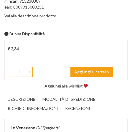
minsan: 913230809
ean: 8009915000251
Vai alla descrizione prodotto
Buona Disponibilità
Prezzo
€ 2,34
-
+
Aggiungi al carrello
Aggiungi alla wishlist
DESCRIZIONE
MODALITÀ DI SPEDIZIONE
RICHIEDI INFORMAZIONI
RECENSIONI
Le Veneziane
Gli Spaghetti