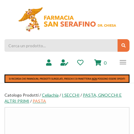
Passa
al
Farmacia
contenuto
Chiesa
principale
Cerca
Cerc
Prodotto
prodotti
0
inseriti
Catologo Prodotti /
Celiachia
/
I SECCHI
/
PASTA, GNOCCHI E
ALTRI PRIMI
/
PASTA