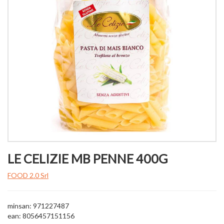
LE CELIZIE MB PENNE 400G
FOOD 2.0 Srl
minsan: 971227487
ean: 8056457151156