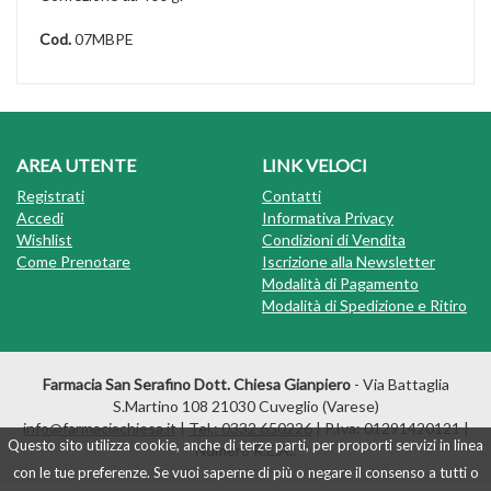
Cod.
07MBPE
AREA UTENTE
LINK VELOCI
Registrati
Contatti
Accedi
Informativa Privacy
Wishlist
Condizioni di Vendita
Come Prenotare
Iscrizione alla Newsletter
Modalità di Pagamento
Modalità di Spedizione e Ritiro
Farmacia San Serafino Dott. Chiesa Gianpiero
- Via Battaglia
S.Martino 108 21030 Cuveglio (Varese)
info@farmaciachiesa.it
|
Tel.: 0332 650226
| P.Iva: 01291420121 |
Questo sito utilizza cookie, anche di terze parti, per proporti servizi in linea
Numero R.E.A.:
con le tue preferenze. Se vuoi saperne di più o negare il consenso a tutti o