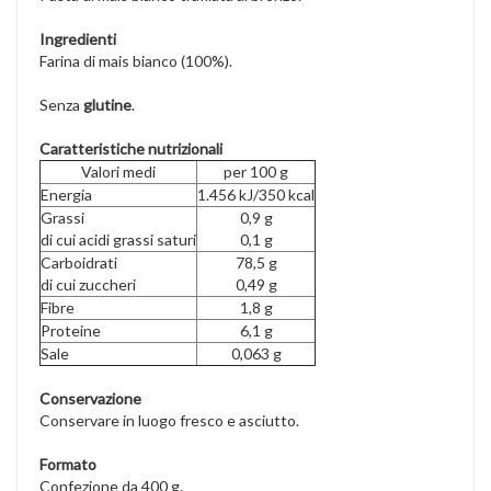
Ingredienti
Farina di mais bianco (100%).
Senza
glutine
.
Caratteristiche nutrizionali
Valori medi
per 100 g
Energia
1.456 kJ/350 kcal
Grassi
0,9 g
di cui acidi grassi saturi
0,1 g
Carboidrati
78,5 g
di cui zuccheri
0,49 g
Fibre
1,8 g
Proteine
6,1 g
Sale
0,063 g
Conservazione
Conservare in luogo fresco e asciutto.
Formato
Confezione da 400 g.