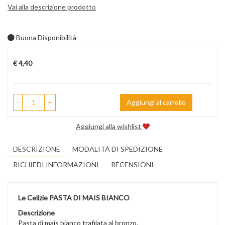
Vai alla descrizione prodotto
Buona Disponibilità
Prezzo
€ 4,40
-
+
Aggiungi al carrello
Aggiungi alla wishlist
DESCRIZIONE
MODALITÀ DI SPEDIZIONE
RICHIEDI INFORMAZIONI
RECENSIONI
Le Celizie PASTA DI MAIS BIANCO
Descrizione
Pasta di mais bianco trafilata al bronzo.