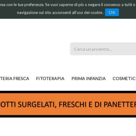
linea con le tue preferenze. Se vuoi saperne di più o negare il consenso a tutti 
OK
navigazione sul sito acconsenti all'uso dei cookie .
Cerca
Prodotto
TERIA FRESCA
FITOTERAPIA
PRIMA INFANZIA
COSMETIC