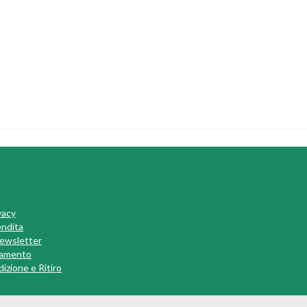
vacy
endita
 Newsletter
gamento
izione e Ritiro