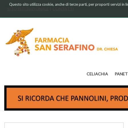
Passa
Questo sito utilizza cookie, anche di terze parti, per proporti servizi in 
al
SITO ISTITUZIONALE
CONTATTI
contenuto
principale
Farmacia
Chiesa
CELIACHIA
PANET