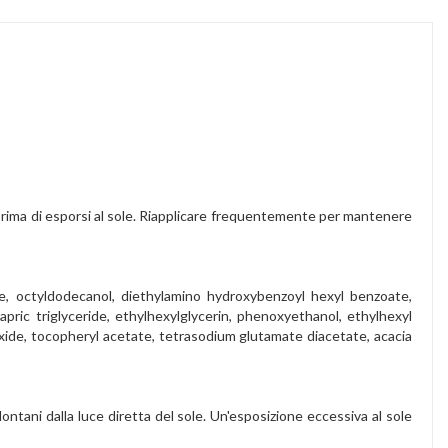
, prima di esporsi al sole. Riapplicare frequentemente per mantenere
ne, octyldodecanol, diethylamino hydroxybenzoyl hexyl benzoate,
pric triglyceride, ethylhexylglycerin, phenoxyethanol, ethylhexyl
oxide, tocopheryl acetate, tetrasodium glutamate diacetate, acacia
ontani dalla luce diretta del sole. Un'esposizione eccessiva al sole