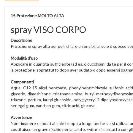
15 Protezione MOLTO ALTA
spray VISO CORPO
Descrizione
Protezione spray alta per pelli chiare o sensibili al sole e spesso s
Modalità d'uso
Applicare in quantità sufficiente (ad es. 6 cucchiaini da tè per il
la protezione, soprattutto dopo aver sudato o dopo essersi bagnati
Componenti
Aqua, C12-15 alkyl benzoate, phenylbenzimidazole sulfonic acid
glycerin, dimethicone, triethanolamine, butyl methoxydibenzoylme
triazone, parfum, lauryl glucoside, polyglyceryl-2 dipolyhydroxys
senegal gum, xanthan gum, citric acid, glucose.
Avvertenze
Non rimanere esposti al sole troppo a lungo anche se si utilizza un
costituisce un grave rischio per la salute. Evitare il contatto con gli