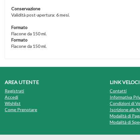
Conservazione
Validità post-apertura: 6 mesi.
Formato
Flacone da 150 ml.
Formato
Flacone da 150 ml.
AREA UTENTE
LINK VELOCI
Registrati
Contatti
Accedi
Informativa Pri
Wishlist
Condizioni di V
Come Prenotare
Iscrizione alla
Modalità di Pa
Modalità di Sped