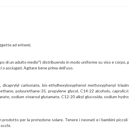
oggette ad eritemi.
 corpo di un adulto medio*) distribuendo in modo uniforme su viso e corpo
 o asciugati. Agitare bene prima dell'uso.
, dicaprylyl carbonate, bis-ethylhexyloxyphenol methoxyphenyl triazi
thane, polyurethane-35, propylene glycol, C14-22 alcohols, caprylic/ca
tearate, sodium stearoyl glutamate, C12-20 alkyl glucoside, sodium hydr
 prodotto per la protezione solare. Tenere i neonati e i bambini piccoli l
 occhi.