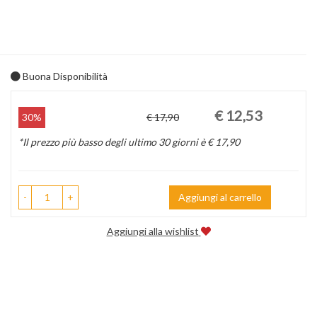
Buona Disponibilità
Prezzo
Sconto
€ 12,53
30%
€ 17,90
scontato
del
*Il prezzo più basso degli ultimo 30 giorni è € 17,90
-
+
Aggiungi al carrello
Aggiungi alla wishlist