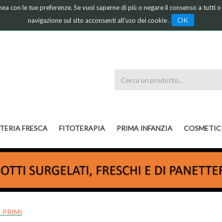
linea con le tue preferenze. Se vuoi saperne di più o negare il consenso a tutti 
OK
navigazione sul sito acconsenti all'uso dei cookie .
Cerca
Prodotto
TERIA FRESCA
FITOTERAPIA
PRIMA INFANZIA
COSMETIC
 PRIMI