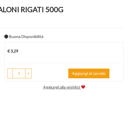
LONI RIGATI 500G
Buona Disponibilità
Prezzo
€ 3,29
-
+
Aggiungi al carrello
Aggiungi alla wishlist