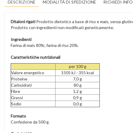
DESCRIZIONE
MODALITÀ DI SPEDIZIONE
RICHIEDI INF
Ditaloni rigati
Prodotto dietetico a base di riso e mais, senza glutin
Prodotto con ingredienti non modificati geneticamente.
Ingredienti
Farina di mais 80%; farina di riso 20%.
Caratteristiche nutrizionali
per 100 g
Valore energetico
1505 kJ - 355 kcal
Proteine
7,0 g
Carboidrati
80 g
Fibre
1,2 g
Grassi
0,9 g
Sodio
0,0 g
Formato
Confezione da 500 g.