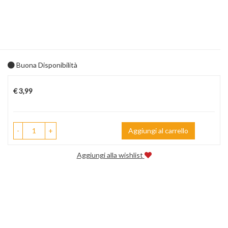
Buona Disponibilità
Prezzo
€ 3,99
-
+
Aggiungi al carrello
Aggiungi alla wishlist