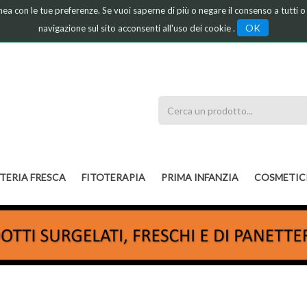
linea con le tue preferenze. Se vuoi saperne di più o negare il consenso a tutti 
OK
navigazione sul sito acconsenti all'uso dei cookie .
Cerca
Prodotto
TERIA FRESCA
FITOTERAPIA
PRIMA INFANZIA
COSMETIC