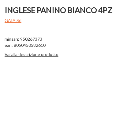
INGLESE PANINO BIANCO 4PZ
GAIA Srl
minsan: 950267373
ean: 8050450582610
Vai alla descrizione prodotto