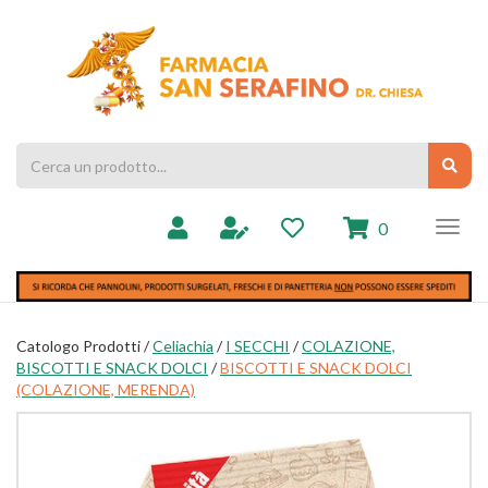
Passa
al
Farmacia
contenuto
Chiesa
principale
Cerca
Cerc
Prodotto
prodotti
0
inseriti
Catologo Prodotti /
Celiachia
/
I SECCHI
/
COLAZIONE,
BISCOTTI E SNACK DOLCI
/
BISCOTTI E SNACK DOLCI
(COLAZIONE, MERENDA)