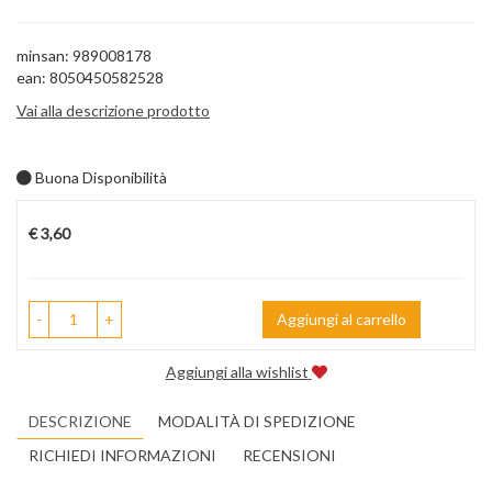
minsan: 989008178
ean: 8050450582528
Vai alla descrizione prodotto
Buona Disponibilità
Prezzo
€ 3,60
-
+
Aggiungi al carrello
Aggiungi alla wishlist
DESCRIZIONE
MODALITÀ DI SPEDIZIONE
RICHIEDI INFORMAZIONI
RECENSIONI