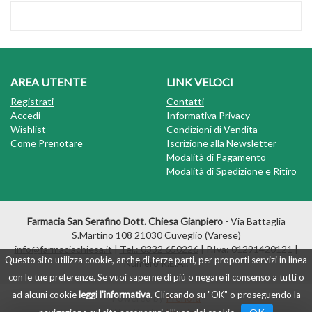
AREA UTENTE
LINK VELOCI
Registrati
Contatti
Accedi
Informativa Privacy
Wishlist
Condizioni di Vendita
Come Prenotare
Iscrizione alla Newsletter
Modalità di Pagamento
Modalità di Spedizione e Ritiro
Farmacia San Serafino Dott. Chiesa Gianpiero
- Via Battaglia
S.Martino 108 21030 Cuveglio (Varese)
info@farmaciachiesa.it
|
Tel.: 0332 650226
| P.Iva: 01291420121 |
Questo sito utilizza cookie, anche di terze parti, per proporti servizi in linea
Numero R.E.A.:
con le tue preferenze. Se vuoi saperne di più o negare il consenso a tutti o
ad alcuni cookie
leggi l'informativa
. Cliccando su "OK" o proseguendo la
Powered by
Prenofa
Web Design
Fulcri srl