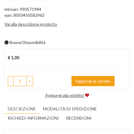
minsan: 990571984
ean: 8050450582962
Vai alla descrizione prodotto
Buona Disponibilità
Prezzo
€ 1,30
-
+
Aggiungi al carrello
Aggiungi alla wishlist
DESCRIZIONE
MODALITÀ DI SPEDIZIONE
RICHIEDI INFORMAZIONI
RECENSIONI