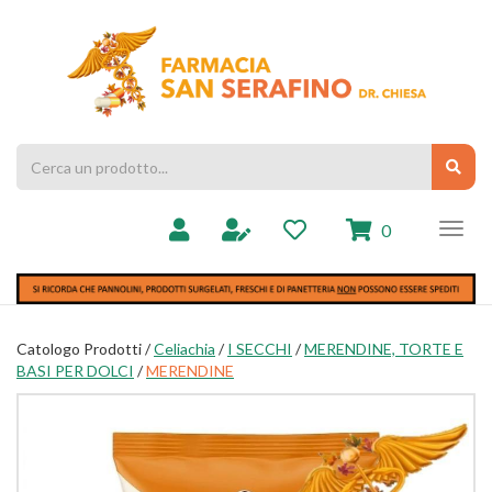
Passa
al
Farmacia
contenuto
Chiesa
principale
Cerca
Cerc
Prodotto
prodotti
0
inseriti
Catologo Prodotti /
Celiachia
/
I SECCHI
/
MERENDINE, TORTE E
BASI PER DOLCI
/
MERENDINE