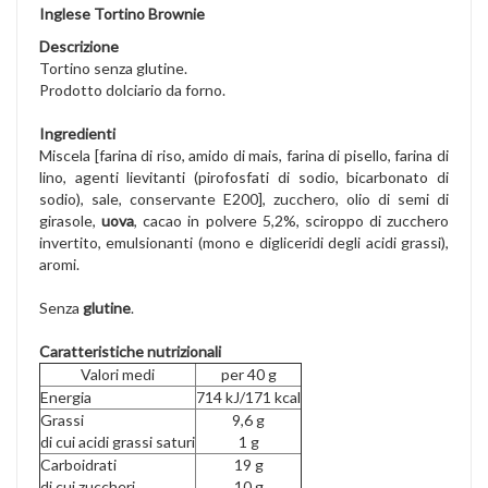
Inglese Tortino Brownie
Descrizione
Tortino senza glutine.
Prodotto dolciario da forno.
Ingredienti
Miscela [farina di riso, amido di mais, farina di pisello, farina di
lino, agenti lievitanti (pirofosfati di sodio, bicarbonato di
sodio), sale, conservante E200], zucchero, olio di semi di
girasole,
uova
, cacao in polvere 5,2%, sciroppo di zucchero
invertito, emulsionanti (mono e digliceridi degli acidi grassi),
aromi.
Senza
glutine
.
Caratteristiche nutrizionali
Valori medi
per 40 g
Energia
714 kJ/171 kcal
Grassi
9,6 g
di cui acidi grassi saturi
1 g
Carboidrati
19 g
di cui zuccheri
10 g