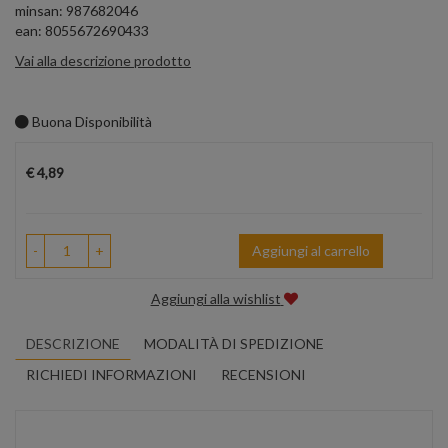
minsan: 987682046
ean: 8055672690433
Vai alla descrizione prodotto
Buona Disponibilità
Prezzo
€ 4,89
-
+
Aggiungi al carrello
Aggiungi alla wishlist
DESCRIZIONE
MODALITÀ DI SPEDIZIONE
RICHIEDI INFORMAZIONI
RECENSIONI