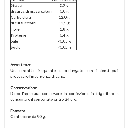
Grassi
0,2 g
di cui acidi grassi saturi
0,0 g
Carboidrati
12,0 g
di cui zuccheri
11,5 g
Fibre
1,8 g
Proteine
0,4 g
Sale
<0,05 g
Sodio
<0,02 g
Avvertenze
Un contatto frequente e prolungato con i denti può
provocare l'insorgenza di carie.
Conservazione
Dopo l'apertura conservare la confezione in frigorifero e
consumare il contenuto entro 24 ore.
Formato
Confezione da 90 g.