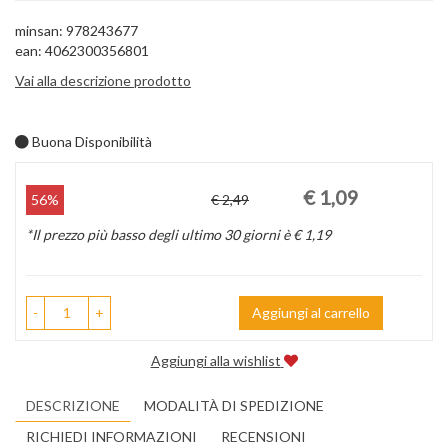
minsan: 978243677
ean: 4062300356801
Vai alla descrizione prodotto
Buona Disponibilità
Prezzo
Sconto
€ 1,09
56%
€ 2,49
scontato
del
*Il prezzo più basso degli ultimo 30 giorni è € 1,19
-
+
Aggiungi al carrello
Aggiungi alla wishlist
DESCRIZIONE
MODALITÀ DI SPEDIZIONE
RICHIEDI INFORMAZIONI
RECENSIONI