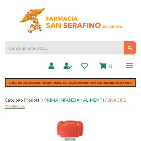
Passa
al
Farmacia
contenuto
Chiesa
principale
Cerca
Cerc
Prodotto
prodotti
0
inseriti
Catologo Prodotti /
PRIMA INFANZIA
/
ALIMENTI
/
SNACK E
MERENDE