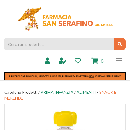
Passa
al
Farmacia
contenuto
Chiesa
principale
Cerca
Cerc
Prodotto
prodotti
0
inseriti
Catologo Prodotti /
PRIMA INFANZIA
/
ALIMENTI
/
SNACK E
MERENDE