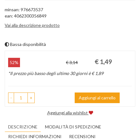
minsan: 976673537
ean: 4062300356849
Vai alla descrizione prodotto
Bassa disponibilità
Prezzo
Sconto
€ 1,49
52%
€ 3,14
scontato
del
*Il prezzo più basso degli ultimo 30 giorni è € 1,89
-
+
Aggiungi al carrello
Aggiungi alla wishlist
DESCRIZIONE
MODALITÀ DI SPEDIZIONE
RICHIEDI INFORMAZIONI
RECENSIONI