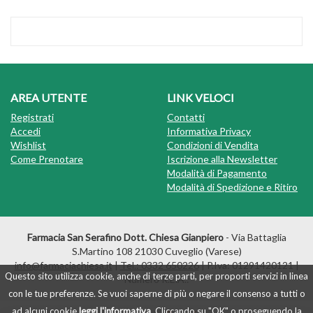
AREA UTENTE
LINK VELOCI
Registrati
Contatti
Accedi
Informativa Privacy
Wishlist
Condizioni di Vendita
Come Prenotare
Iscrizione alla Newsletter
Modalità di Pagamento
Modalità di Spedizione e Ritiro
Farmacia San Serafino Dott. Chiesa Gianpiero
- Via Battaglia
S.Martino 108 21030 Cuveglio (Varese)
info@farmaciachiesa.it
|
Tel.: 0332 650226
| P.Iva: 01291420121 |
Questo sito utilizza cookie, anche di terze parti, per proporti servizi in linea
Numero R.E.A.:
con le tue preferenze. Se vuoi saperne di più o negare il consenso a tutti o
ad alcuni cookie
leggi l'informativa
. Cliccando su "OK" o proseguendo la