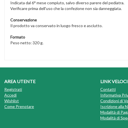
Indicata dal 6° mese compiuto, salvo diverso parere del pediatra.
Verificare prima dell'uso che la confezione non sia danneggiata.
Conservazione
Il prodotto va conservato in luogo fresco e asciutto.
Formato
Peso netto: 320 g.
AREA UTENTE
LINK VELOCI
Registrati
Contatti
Accedi
Informativa Pri
Wishlist
Condizioni di V
Come Prenotare
Iscrizione alla
Modalità di Pa
Modalità di Sped