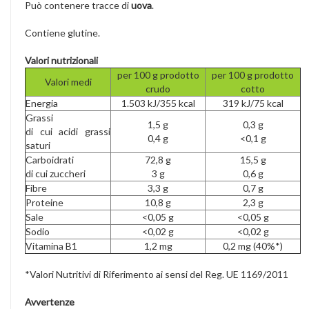
Può contenere tracce di
uova
.
Contiene glutine.
Valori nutrizionali
per 100 g prodotto
per 100 g prodotto
Valori medi
crudo
cotto
Energia
1.503 kJ/355 kcal
319 kJ/75 kcal
Grassi
1,5 g
0,3 g
di cui acidi grassi
0,4 g
<0,1 g
saturi
Carboidrati
72,8 g
15,5 g
di cui zuccheri
3 g
0,6 g
Fibre
3,3 g
0,7 g
Proteine
10,8 g
2,3 g
Sale
<0,05 g
<0,05 g
Sodio
<0,02 g
<0,02 g
Vitamina B1
1,2 mg
0,2 mg (40%*)
*Valori Nutritivi di Riferimento ai sensi del Reg. UE 1169/2011
Avvertenze