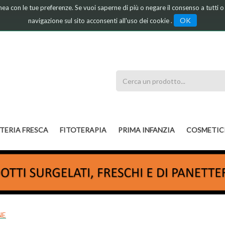
linea con le tue preferenze. Se vuoi saperne di più o negare il consenso a tutti 
OK
navigazione sul sito acconsenti all'uso dei cookie .
Cerca
Prodotto
TERIA FRESCA
FITOTERAPIA
PRIMA INFANZIA
COSMETIC
NE