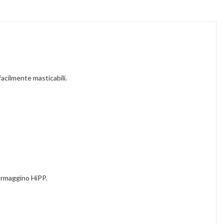
acilmente masticabili.
formaggino HiPP.