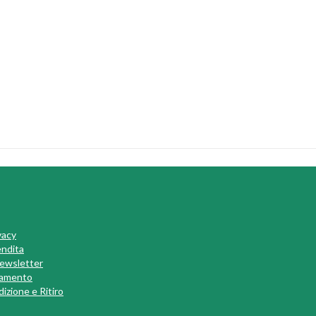
vacy
endita
 Newsletter
gamento
izione e Ritiro