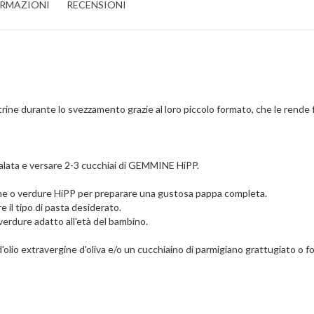
ORMAZIONI
RECENSIONI
ine durante lo svezzamento grazie al loro piccolo formato, che le rende f
salata e versare 2-3 cucchiai di GEMMINE HiPP.
rne o verdure HiPP per preparare una gustosa pappa completa.
il tipo di pasta desiderato.
verdure adatto all'età del bambino.
 d'olio extravergine d'oliva e/o un cucchiaino di parmigiano grattugiato o 