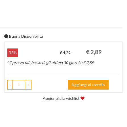
Buona Disponibilità
Prezzo
Sconto
€ 2,89
32%
€ 4,29
scontato
del
*Il prezzo più basso degli ultimo 30 giorni è € 2,89
-
+
Aggiungi al carrello
Aggiungi alla wishlist