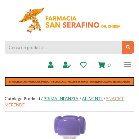
Passa
al
Farmacia
contenuto
Chiesa
principale
Cerca
Cerc
Prodotto
prodotti
0
inseriti
Catologo Prodotti /
PRIMA INFANZIA
/
ALIMENTI
/
SNACK E
MERENDE