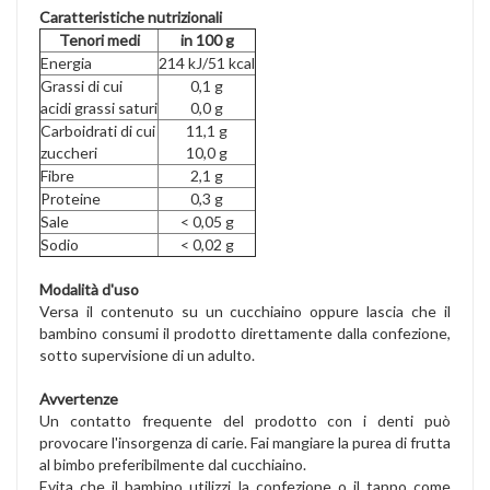
Caratteristiche nutrizionali
Tenori medi
in 100 g
Energia
214 kJ/51 kcal
Grassi di cui
0,1 g
acidi grassi saturi
0,0 g
Carboidrati di cui
11,1 g
zuccheri
10,0 g
Fibre
2,1 g
Proteine
0,3 g
Sale
< 0,05 g
Sodio
< 0,02 g
Modalità d'uso
Versa il contenuto su un cucchiaino oppure lascia che il
bambino consumi il prodotto direttamente dalla confezione,
sotto supervisione di un adulto.
Avvertenze
Un contatto frequente del prodotto con i denti può
provocare l'insorgenza di carie. Fai mangiare la purea di frutta
al bimbo preferibilmente dal cucchiaino.
Evita che il bambino utilizzi la confezione o il tappo come