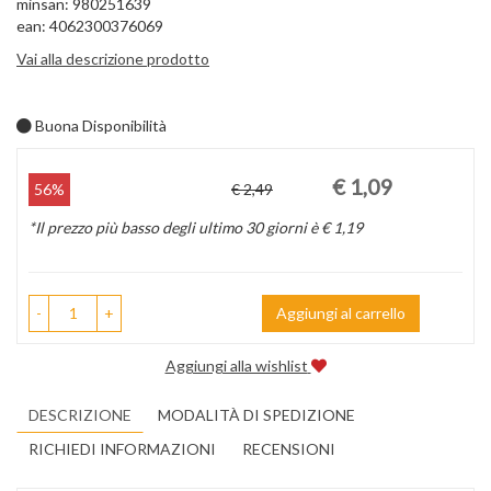
minsan: 980251639
ean: 4062300376069
Vai alla descrizione prodotto
Buona Disponibilità
Prezzo
Sconto
€ 1,09
56%
€ 2,49
scontato
del
*Il prezzo più basso degli ultimo 30 giorni è € 1,19
-
+
Aggiungi al carrello
Aggiungi alla wishlist
DESCRIZIONE
MODALITÀ DI SPEDIZIONE
RICHIEDI INFORMAZIONI
RECENSIONI