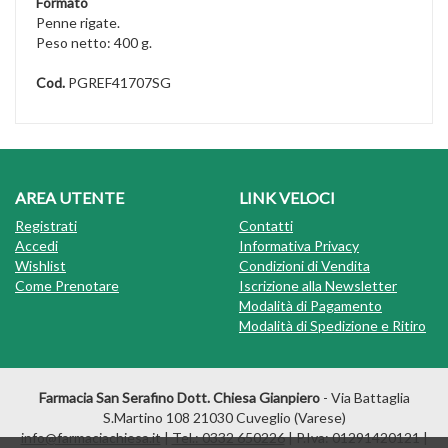
Formato
Penne rigate.
Peso netto: 400 g.
Cod.
PGREF41707SG
AREA UTENTE
LINK VELOCI
Registrati
Contatti
Accedi
Informativa Privacy
Wishlist
Condizioni di Vendita
Come Prenotare
Iscrizione alla Newsletter
Modalità di Pagamento
Modalità di Spedizione e Ritiro
Farmacia San Serafino Dott. Chiesa Gianpiero
- Via Battaglia
S.Martino 108 21030 Cuveglio (Varese)
info@farmaciachiesa.it
|
Tel.: 0332 650226
| P.Iva: 01291420121 |