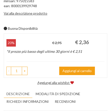
minsan: 975015583
ean: 8000139929748
Vai alla descrizione prodotto
Buona Disponibilità
Prezzo
Sconto
€ 2,36
20%
€ 2,95
scontato
del
*Il prezzo più basso degli ultimo 30 giorni è € 2,51
-
+
Aggiungi al carrello
Aggiungi alla wishlist
DESCRIZIONE
MODALITÀ DI SPEDIZIONE
RICHIEDI INFORMAZIONI
RECENSIONI