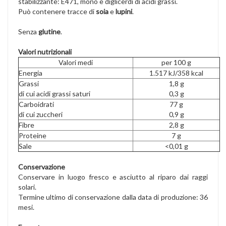
stabilizzante: E471, mono e diglicerdi di acidi grassi.
Può contenere tracce di
soia
e
lupini
.
Senza
glutine
.
Valori nutrizionali
Valori medi
per 100 g
Energia
1.517 kJ/358 kcal
Grassi
1,8 g
di cui acidi grassi saturi
0,3 g
Carboidrati
77 g
di cui zuccheri
0,9 g
Fibre
2,8 g
Proteine
7 g
Sale
<0,01 g
Conservazione
Conservare in luogo fresco e asciutto al riparo dai raggi
solari.
Termine ultimo di conservazione dalla data di produzione: 36
mesi.