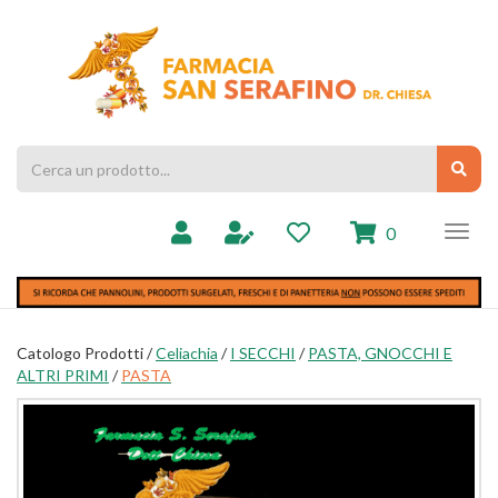
Passa
al
Farmacia
contenuto
Chiesa
principale
Cerca
Cerc
Prodotto
prodotti
0
inseriti
Catologo Prodotti /
Celiachia
/
I SECCHI
/
PASTA, GNOCCHI E
ALTRI PRIMI
/
PASTA