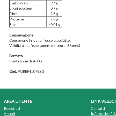
Carboidrati
77 g
di cui zuccheri
0,9 g
Fibre
2,8 g
Proteine
7,0 g
Sale
<0,01 g
Conservazione
Conservare in luogo fresco e asciutto.
Validità a confezionamento integro: 36 mesi.
Formato
Confezione da 400 g
Cod.
PGREF41078SG
AREA UTENTE
LINK VELOCI
Registrati
Contatti
Accedi
Informativa Pri