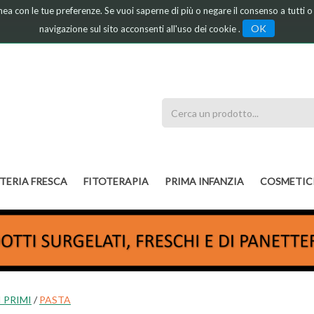
linea con le tue preferenze. Se vuoi saperne di più o negare il consenso a tutti 
OK
navigazione sul sito acconsenti all'uso dei cookie .
Cerca
Prodotto
TERIA FRESCA
FITOTERAPIA
PRIMA INFANZIA
COSMETIC
 PRIMI
/
PASTA