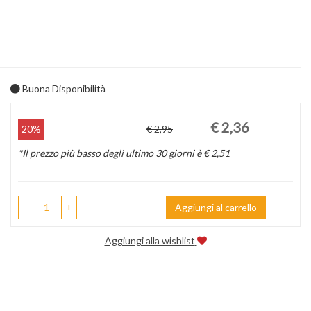
Buona Disponibilità
Prezzo
Sconto
€ 2,36
20%
€ 2,95
scontato
del
*Il prezzo più basso degli ultimo 30 giorni è € 2,51
-
+
Aggiungi al carrello
Aggiungi alla wishlist