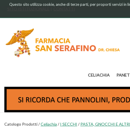
Passa
Questo sito utilizza cookie, anche di terze parti, per proporti servizi in 
al
SITO ISTITUZIONALE
CONTATTI
contenuto
principale
Farmacia
Chiesa
CELIACHIA
PANET
Catologo Prodotti /
Celiachia
/
I SECCHI
/
PASTA, GNOCCHI E ALTRI