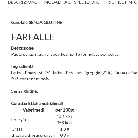
DESCRIZIONE
MODALITÀ DI SPEDIZIONE
RICHIEDI INF
Garofalo SENZA GLUTINE
FARFALLE
Descrizione
Pasta senza glutine, specificamente formulata per celiaci.
Ingredienti
Farina di mais (50,4%) farina di riso semigreggio (22%), farina di riso 
Può contenere
soia
.
Senza
glutine
.
Caratteristiche nutrizionali
Valori medi
per 100 g
1.517 kJ
Energia
358 kcal
Grassi
1,8 g
di cui acidi grassi saturi
0,3 g