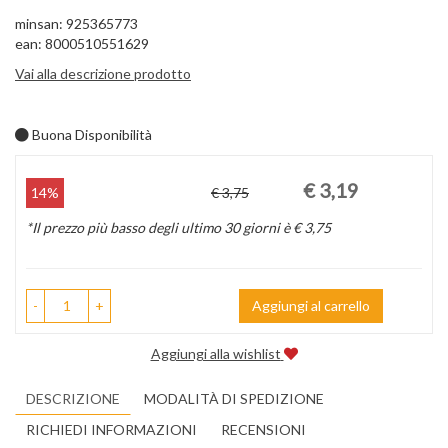
minsan: 925365773
ean: 8000510551629
Vai alla descrizione prodotto
Buona Disponibilità
Prezzo
Sconto
€ 3,19
14%
€ 3,75
scontato
del
*Il prezzo più basso degli ultimo 30 giorni è € 3,75
-
+
Aggiungi al carrello
Aggiungi alla wishlist
DESCRIZIONE
MODALITÀ DI SPEDIZIONE
RICHIEDI INFORMAZIONI
RECENSIONI