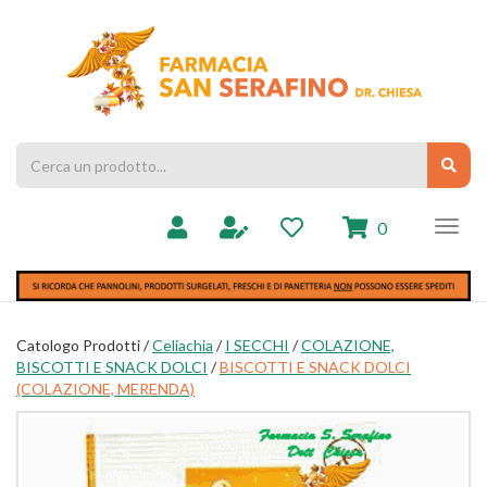
Passa
al
Farmacia
contenuto
Chiesa
principale
Cerca
Cerc
Prodotto
prodotti
0
inseriti
Catologo Prodotti /
Celiachia
/
I SECCHI
/
COLAZIONE,
BISCOTTI E SNACK DOLCI
/
BISCOTTI E SNACK DOLCI
(COLAZIONE, MERENDA)