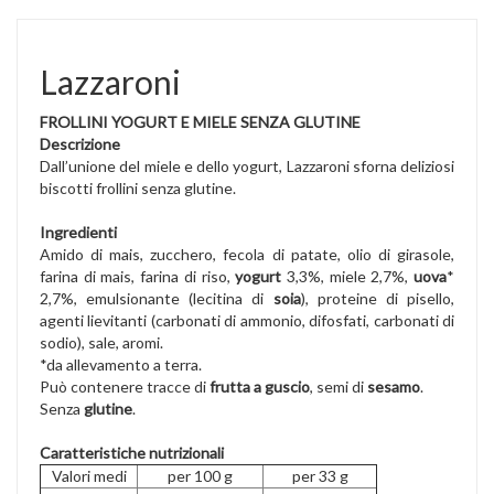
Lazzaroni
FROLLINI YOGURT E MIELE SENZA GLUTINE
Descrizione
Dall’unione del miele e dello yogurt, Lazzaroni sforna deliziosi
biscotti frollini senza glutine.
Ingredienti
Amido di mais, zucchero, fecola di patate, olio di girasole,
farina di mais, farina di riso,
yogurt
3,3%, miele 2,7%,
uova
*
2,7%, emulsionante (lecitina di
soia
), proteine di pisello,
agenti lievitanti (carbonati di ammonio, difosfati, carbonati di
sodio), sale, aromi.
*da allevamento a terra.
Può contenere tracce di
frutta a guscio
, semi di
sesamo
.
Senza
glutine
.
Caratteristiche nutrizionali
Valori medi
per 100 g
per 33 g