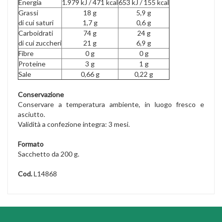
Energia
1.979 kJ / 471 kcal
653 kJ / 155 kcal
Grassi
18 g
5,9 g
di cui saturi
1,7 g
0,6 g
Carboidrati
74 g
24 g
di cui zuccheri
21 g
6,9 g
Fibre
0 g
0 g
Proteine
3 g
1 g
Sale
0,66 g
0,22 g
Conservazione
Conservare a temperatura ambiente, in luogo fresco e
asciutto.
Validità a confezione integra: 3 mesi.
Formato
Sacchetto da 200 g.
Cod.
L14868