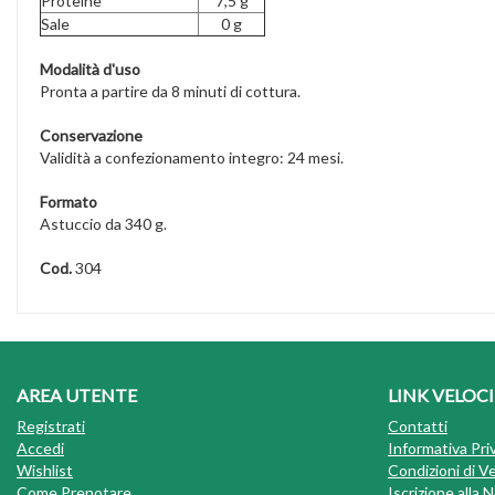
Proteine
7,5 g
Sale
0 g
Modalità d'uso
Pronta a partire da 8 minuti di cottura.
Conservazione
Validità a confezionamento integro: 24 mesi.
Formato
Astuccio da 340 g.
Cod.
304
AREA UTENTE
LINK VELOCI
Registrati
Contatti
Accedi
Informativa Pri
Wishlist
Condizioni di V
Come Prenotare
Iscrizione alla