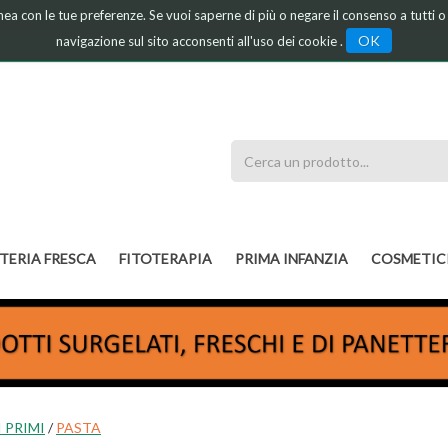
linea con le tue preferenze. Se vuoi saperne di più o negare il consenso a tutti 
OK
navigazione sul sito acconsenti all'uso dei cookie .
Cerca
Prodotto
TERIA FRESCA
FITOTERAPIA
PRIMA INFANZIA
COSMETIC
 PRIMI
/
PASTA