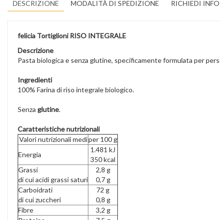
DESCRIZIONE
MODALITÀ DI SPEDIZIONE
RICHIEDI INF
felicia Tortiglioni RISO INTEGRALE
Descrizione
Pasta biologica e senza glutine, specificamente formulata per person
Ingredienti
100% Farina di riso integrale biologico.
Senza
glutine
.
Caratteristiche nutrizionali
Valori nutrizionali medi
per 100 g
1.481 kJ
Energia
350 kcal
Grassi
2,8 g
di cui acidi grassi saturi
0,7 g
Carboidrati
72 g
di cui zuccheri
0,8 g
Fibre
3,2 g