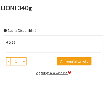
GLIONI 340g
Buona Disponibilità
Prezzo
€ 2,99
-
+
Aggiungi al carrello
Aggiungi alla wishlist