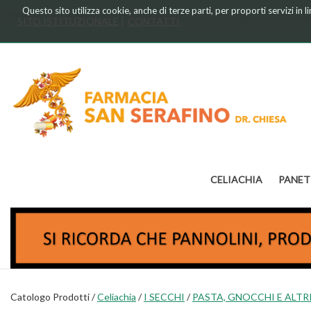
Passa
Questo sito utilizza cookie, anche di terze parti, per proporti servizi in 
al
SITO ISTITUZIONALE
CONTATTI
contenuto
principale
Farmacia
Chiesa
CELIACHIA
PANET
Catologo Prodotti /
Celiachia
/
I SECCHI
/
PASTA, GNOCCHI E ALTRI