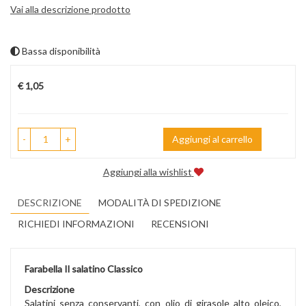
Vai alla descrizione prodotto
Bassa disponibilità
Prezzo
€ 1,05
-
+
Aggiungi al carrello
Aggiungi alla wishlist
DESCRIZIONE
MODALITÀ DI SPEDIZIONE
RICHIEDI INFORMAZIONI
RECENSIONI
Farabella Il salatino Classico
Descrizione
Salatini senza conservanti, con olio di girasole alto oleico,