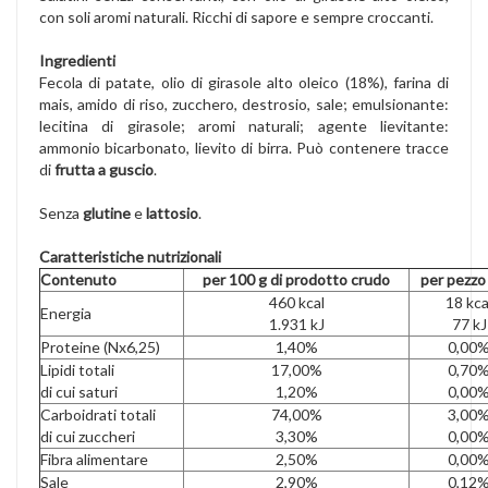
con soli aromi naturali. Ricchi di sapore e sempre croccanti.
Ingredienti
Fecola di patate, olio di girasole alto oleico (18%), farina di
mais, amido di riso, zucchero, destrosio, sale; emulsionante:
lecitina di girasole; aromi naturali; agente lievitante:
ammonio bicarbonato, lievito di birra. Può contenere tracce
di
frutta a guscio
.
Senza
glutine
e
lattosio
.
Caratteristiche nutrizionali
Contenuto
per 100 g di prodotto crudo
per pezzo 
460 kcal
18 kca
Energia
1.931 kJ
77 kJ
Proteine (Nx6,25)
1,40%
0,00
Lipidi totali
17,00%
0,70
di cui saturi
1,20%
0,00
Carboidrati totali
74,00%
3,00
di cui zuccheri
3,30%
0,00
Fibra alimentare
2,50%
0,00
Sale
2,90%
0,12