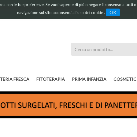
linea con le tue preferenze. Se vuoi saperne di più o negare il consenso a tutti 
OK
navigazione sul sito acconsenti all'uso dei cookie .
Cerca
Prodotto
TERIA FRESCA
FITOTERAPIA
PRIMA INFANZIA
COSMETIC