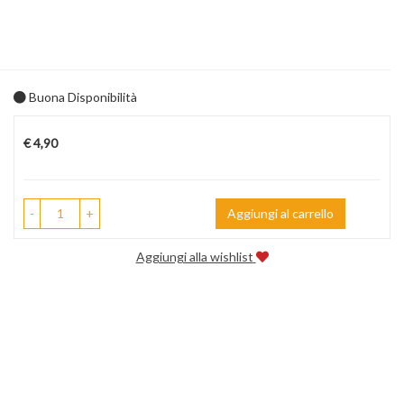
Buona Disponibilità
Prezzo
€ 4,90
-
+
Aggiungi al carrello
Aggiungi alla wishlist