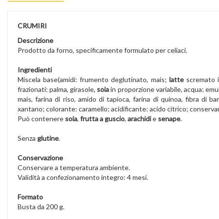
CRUMIRI
Descrizione
Prodotto da forno, specificamente formulato per celiaci.
Ingredienti
Miscela base(amidi: frumento deglutinato, mais;
latte
scremato in
frazionati: palma, girasole,
soia
in proporzione variabile, acqua; emuls
mais, farina di riso, amido di tapioca, farina di quinoa, fibra di b
xantano; colorante: caramello; acidificante: acido citrico; conservan
Può contenere
soia
,
frutta a guscio
,
arachidi
e
senape
.
Senza
glutine
.
Conservazione
Conservare a temperatura ambiente.
Validità a confezionamento integro: 4 mesi.
Formato
Busta da 200 g.