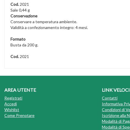
Cod.
2021
Sale 0,44 g
Conservazione
Conservare a temperatura ambiente.
Validità a confezionamento integro: 4 mesi.
Formato
Busta da 200 g.
Cod.
2021
AREA UTENTE
LINK VELOCI
Registrati
Contatti
Accedi
Informativa Pri
Wishlist
Condizioni di V
Come Prenotare
Iscrizione alla
Modalità di Pa
Modalità di Sped