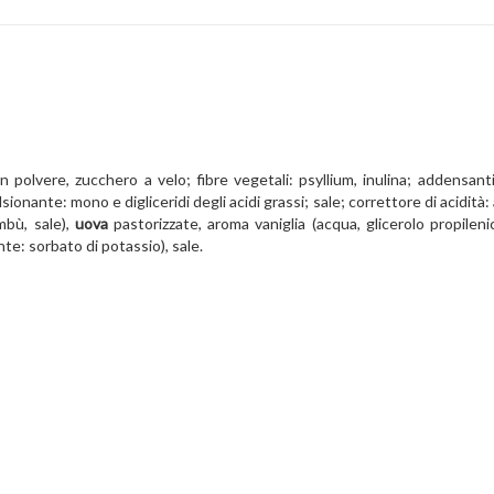
 polvere, zucchero a velo; fibre vegetali: psyllium, inulina; addensanti
ionante: mono e digliceridi degli acidi grassi; sale; correttore di acidità: 
ambù, sale),
uova
pastorizzate, aroma vaniglia (acqua, glicerolo propilen
te: sorbato di potassio), sale.