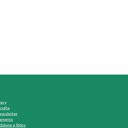
vacy
endita
 Newsletter
gamento
izione e Ritiro