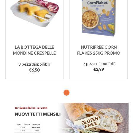
LA BOTTEGA DELLE
NUTRIFREE CORN
MONDINE CRESPELLE
FLAKES 250G PROMO
RADICCHIO SCAMORZA
7 pezzi disponibili
3 pezzi disponibili
SURG 220G
€3,99
€6,50