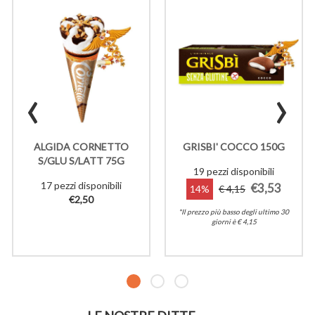
‹
›
ALGIDA CORNETTO
GRISBI' COCCO 150G
S/GLU S/LATT 75G
19 pezzi disponibili
17 pezzi disponibili
€3,53
14%
€ 4,15
€2,50
*Il prezzo più basso degli ultimo 30
giorni è € 4,15