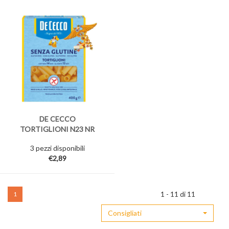
DE CECCO
TORTIGLIONI N23 NR
400G
3 pezzi disponibili
€2,89
1 - 11 di 11
1
Consigliati