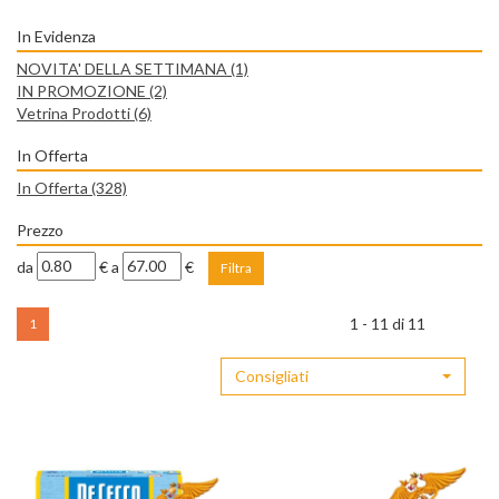
In Evidenza
NOVITA' DELLA SETTIMANA
(1)
IN PROMOZIONE
(2)
Vetrina Prodotti
(6)
In Offerta
In Offerta
(328)
Prezzo
filtra
filtra
da
€
a
€
da
a
1 - 11 di 11
1
Consigliati