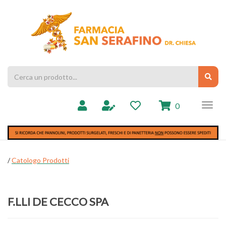
Passa
al
Farmacia
contenuto
Chiesa
principale
Cerca
Cerc
Prodotto
prodotti
0
inseriti
/
Catologo Prodotti
F.LLI DE CECCO SPA