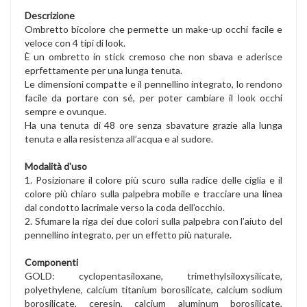
Descrizione
Ombretto bicolore che permette un make-up occhi facile e
veloce con 4 tipi di look.
È un ombretto in stick cremoso che non sbava e aderisce
eprfettamente per una lunga tenuta.
Le dimensioni compatte e il pennellino integrato, lo rendono
facile da portare con sé, per poter cambiare il look occhi
sempre e ovunque.
Ha una tenuta di 48 ore senza sbavature grazie alla lunga
tenuta e alla resistenza all’acqua e al sudore.
Modalità d'uso
1. Posizionare il colore più scuro sulla radice delle ciglia e il
colore più chiaro sulla palpebra mobile e tracciare una linea
dal condotto lacrimale verso la coda dell’occhio.
2. Sfumare la riga dei due colori sulla palpebra con l’aiuto del
pennellino integrato, per un effetto più naturale.
Componenti
GOLD: cyclopentasiloxane, trimethylsiloxysilicate,
polyethylene, calcium titanium borosilicate, calcium sodium
borosilicate, ceresin, calcium aluminum borosilicate,