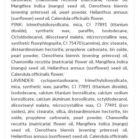
Mangifera indica (mango) seed oil, Oenothera biennis
(evening primrose) oil, pearl powder, Helianthus annuus
(sunflower) seed oil, Calendula officinalis flower.
PINK: trimethylsiloxysilicate, mica, CI 77891 (titanium
dioxide), synthetic wax, paraffin, isododecane,
Octyldodecanol, diisostearyl malate, microcrystalline wax,
synthetic fluorphlogopite, CI 75470 (carmine), zinc stearate,
disteardimonium hectorite, propylene carbonate, tin oxide,
pearl powder, Oenothera biennis (evening primrose) oil,
Chamomilla recutita (matricaria) flower oil, Mangifera indica
(mango) seed oil, Helianthus annuus (sunflower) seed oil,
Calendula officinalis flower.
LAVENDER: cyclopentasiloxane, trimethylsiloxysilicate,
mica, synthetic wax, paraffin, CI 77891 (titanium dioxide),
isododecane, calcium titanium borosilicate, calcium sodium
borosilicate, calcium aluminum borosilicate, octyldodecanol,
diisostearyl malate, microcrystalline wax, CI 77491 (iron
oxides), zinc stearate, silica, disteardimonium hectorite, tin
oxide, propylene carbonate, pearl powder, Chamomilla
recutita (matricaria) flower oil, Mangifera indica (mango)
seed oil, Oenothera biennis (evening primrose) oil,
Helianthus annuus (sunflower) seed oil, Calendula officinalis