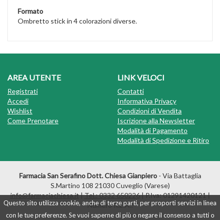
Formato
Ombretto stick in 4 colorazioni diverse.
AREA UTENTE
LINK VELOCI
Registrati
Contatti
Accedi
Informativa Privacy
Wishlist
Condizioni di Vendita
Come Prenotare
Iscrizione alla Newsletter
Modalità di Pagamento
Modalità di Spedizione e Ritiro
Farmacia San Serafino Dott. Chiesa Gianpiero
- Via Battaglia
S.Martino 108 21030 Cuveglio (Varese)
info@farmaciachiesa.it
|
Tel.: 0332 650226
| P.Iva: 01291420121 |
Questo sito utilizza cookie, anche di terze parti, per proporti servizi in linea
Numero R.E.A.:
con le tue preferenze. Se vuoi saperne di più o negare il consenso a tutti o