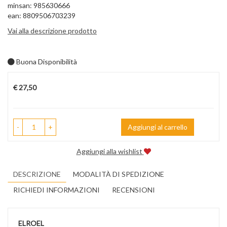
minsan: 985630666
ean: 8809506703239
Vai alla descrizione prodotto
Buona Disponibilità
Prezzo
€ 27,50
-
+
Aggiungi al carrello
Aggiungi alla wishlist
DESCRIZIONE
MODALITÀ DI SPEDIZIONE
RICHIEDI INFORMAZIONI
RECENSIONI
ELROEL