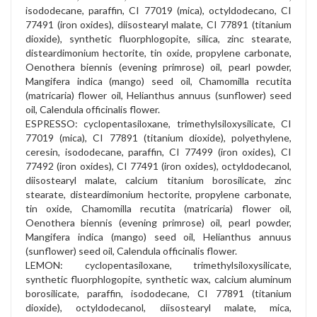
isododecane, paraffin, CI 77019 (mica), octyldodecano, CI
77491 (iron oxides), diisostearyl malate, CI 77891 (titanium
dioxide), synthetic fluorphlogopite, silica, zinc stearate,
disteardimonium hectorite, tin oxide, propylene carbonate,
Oenothera biennis (evening primrose) oil, pearl powder,
Mangifera indica (mango) seed oil, Chamomilla recutita
(matricaria) flower oil, Helianthus annuus (sunflower) seed
oil, Calendula officinalis flower.
ESPRESSO: cyclopentasiloxane, trimethylsiloxysilicate, CI
77019 (mica), CI 77891 (titanium dioxide), polyethylene,
ceresin, isododecane, paraffin, CI 77499 (iron oxides), CI
77492 (iron oxides), CI 77491 (iron oxides), octyldodecanol,
diisostearyl malate, calcium titanium borosilicate, zinc
stearate, disteardimonium hectorite, propylene carbonate,
tin oxide, Chamomilla recutita (matricaria) flower oil,
Oenothera biennis (evening primrose) oil, pearl powder,
Mangifera indica (mango) seed oil, Helianthus annuus
(sunflower) seed oil, Calendula officinalis flower.
LEMON: cyclopentasiloxane, trimethylsiloxysilicate,
synthetic fluorphlogopite, synthetic wax, calcium aluminum
borosilicate, paraffin, isododecane, CI 77891 (titanium
dioxide), octyldodecanol, diisostearyl malate, mica,