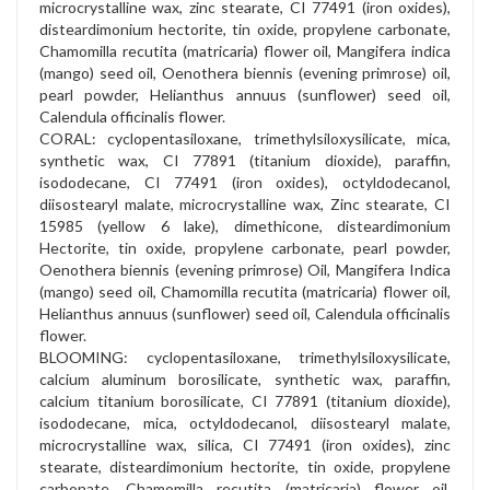
microcrystalline wax, zinc stearate, CI 77491 (iron oxides),
disteardimonium hectorite, tin oxide, propylene carbonate,
Chamomilla recutita (matricaria) flower oil, Mangifera indica
(mango) seed oil, Oenothera biennis (evening primrose) oil,
pearl powder, Helianthus annuus (sunflower) seed oil,
Calendula officinalis flower.
CORAL: cyclopentasiloxane, trimethylsiloxysilicate, mica,
synthetic wax, CI 77891 (titanium dioxide), paraffin,
isododecane, CI 77491 (iron oxides), octyldodecanol,
diisostearyl malate, microcrystalline wax, Zinc stearate, CI
15985 (yellow 6 lake), dimethicone, disteardimonium
Hectorite, tin oxide, propylene carbonate, pearl powder,
Oenothera biennis (evening primrose) Oil, Mangifera Indica
(mango) seed oil, Chamomilla recutita (matricaria) flower oil,
Helianthus annuus (sunflower) seed oil, Calendula officinalis
flower.
BLOOMING: cyclopentasiloxane, trimethylsiloxysilicate,
calcium aluminum borosilicate, synthetic wax, paraffin,
calcium titanium borosilicate, CI 77891 (titanium dioxide),
isododecane, mica, octyldodecanol, diisostearyl malate,
microcrystalline wax, silica, CI 77491 (iron oxides), zinc
stearate, disteardimonium hectorite, tin oxide, propylene
carbonate, Chamomilla recutita (matricaria) flower oil,