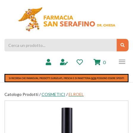
Passa
al
Farmacia
contenuto
Chiesa
principale
Cerca
Cerc
Prodotto
prodotti
0
inseriti
Catologo Prodotti /
COSMETICI
/
ELROEL