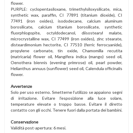
flower.
PURPLE: cyclopentasiloxane, trimethylsiloxysilicate, mica,
synthetic wax, paraffin, CI 77891 (titanium dioxide), CI
77491 (iron oxides), isododecane, calcium aluminum
borosilicate, calcium titanium borosilicate, synthetic
fluorphlogopite, octyldodecanol, diisostearyl malate,
microcrystalline wax, CI 77499 (iron oxides), zinc stearate,
disteardimonium hectorite, CI 77510 (ferric ferrocyanide),
propylene carbonate, tin oxide, Chamomilla recutita
(matricaria) flower oil, Mangifera indica (mango) seed oil,
Oenothera biennis (evening primrose) oil, pearl powder,
Helianthus annuus (sunflower) seed oil, Calendula officinalis
flower.
Avvertenze
Solo per uso esterno. Smetterne l’utilizzo se appaiono segni
di irritazione. Evitare l’esposizione alla luce solare,
temperature elevate o troppo basse. Evitare il diretto
contatto con gli occhi. Tenere fuori dalla portata dei bambini.
Conservazione
Validità post-apertura: 6 mesi.