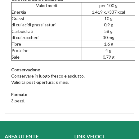
Valori medi
per 100 g
Energia
1.419 kJ/337 kcal
Grassi
10 g
di cui acidi grassi saturi
0,9 g
Carboidrati
58 g
di cui zuccheri
30 mg
Fibre
1,6 g
Proteine
4 g
Sale
0,79 g
Conservazione
Conservare in luogo fresco e asciutto.
Validità post-apertura: 6 mesi.
Formato
3 pezzi.
AREA UTENTE
LINK VELOCI