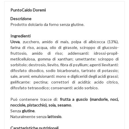
PuntoCaldo Doremì
Descrizione
Prodotto dolciario da forno senza glutine.
Ingredienti
Uova
, zucchero, amido di mais, polpa di albicocca (13%),
farina di riso, acqua, olio di girasole, sciroppo di glucosio-
fruttosio, amido di riso; addensanti: idrossi-propil-
metilcellulosa, gomma di xanthan; umettante: sciroppo di
sorbitolo; destrosio, lievito, fibra di psyllium; agenti lievitanti:
difosfato disodico, sodio bicarbonato, tartrato di potassio;
sale, aromi; emulsionanti: mono e digliceridi degli acidi grassi;
gelificante: pectina; correttori di acidità: acido citrico,
difosfato tetrasodico; conservanti: acido sorbico.
Può contenere tracce di:
frutta a guscio (mandorle, noci,
nocciole, pistacchio), soia, sesamo
.
Senza
glutine
.
Naturalmente senza
lattosio
.
Caratteristiche nutrizionali