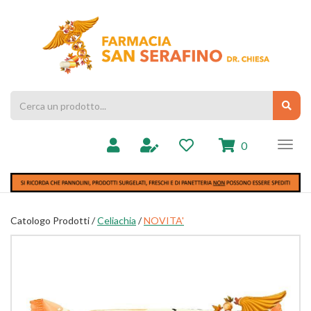
Passa
al
Farmacia
contenuto
Chiesa
principale
Cerca
Cerc
Prodotto
prodotti
0
inseriti
Catologo Prodotti /
Celiachia
/
NOVITA'