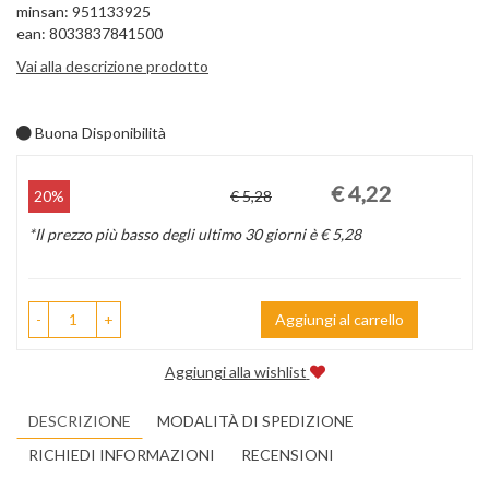
minsan: 951133925
ean: 8033837841500
Vai alla descrizione prodotto
Buona Disponibilità
Prezzo
Sconto
€ 4,22
20%
€ 5,28
scontato
del
*Il prezzo più basso degli ultimo 30 giorni è € 5,28
-
+
Aggiungi al carrello
Aggiungi alla wishlist
DESCRIZIONE
MODALITÀ DI SPEDIZIONE
RICHIEDI INFORMAZIONI
RECENSIONI