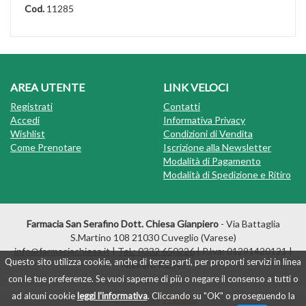
Cod.
11285
AREA UTENTE
LINK VELOCI
Registrati
Contatti
Accedi
Informativa Privacy
Wishlist
Condizioni di Vendita
Come Prenotare
Iscrizione alla Newsletter
Modalità di Pagamento
Modalità di Spedizione e Ritiro
Farmacia San Serafino Dott. Chiesa Gianpiero
- Via Battaglia
S.Martino 108 21030 Cuveglio (Varese)
info@farmaciachiesa.it
|
Tel.: 0332 650226
| P.Iva: 01291420121 |
Questo sito utilizza cookie, anche di terze parti, per proporti servizi in linea
Numero R.E.A.:
con le tue preferenze. Se vuoi saperne di più o negare il consenso a tutti o
ad alcuni cookie
leggi l'informativa
. Cliccando su "OK" o proseguendo la
Powered by
Prenofa