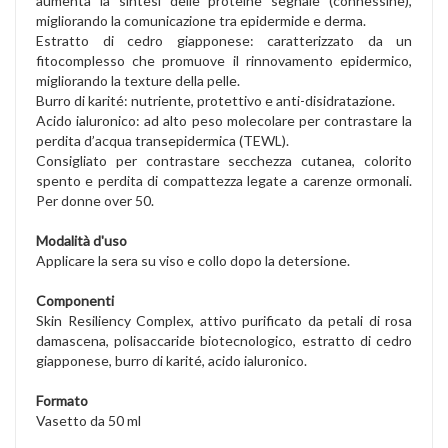
aumenta la sintesi delle proteine segnale (connessine),
migliorando la comunicazione tra epidermide e derma.
Estratto di cedro giapponese: caratterizzato da un
fitocomplesso che promuove il rinnovamento epidermico,
migliorando la texture della pelle.
Burro di karité: nutriente, protettivo e anti-disidratazione.
Acido ialuronico: ad alto peso molecolare per contrastare la
perdita d’acqua transepidermica (TEWL).
Consigliato per contrastare secchezza cutanea, colorito
spento e perdita di compattezza legate a carenze ormonali.
Per donne over 50.
Modalità d'uso
Applicare la sera su viso e collo dopo la detersione.
Componenti
Skin Resiliency Complex, attivo purificato da petali di rosa
damascena, polisaccaride biotecnologico, estratto di cedro
giapponese, burro di karité, acido ialuronico.
Formato
Vasetto da 50 ml