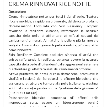
CREMA RINNOVATRICE NOTTE
Descrizione
Crema rinnovatrice notte per tutti i tipi di pelle. Texture
ricca e morbida, a rapido assorbimento, dal delicato profumo
floreale-marino. Formulata con Skin Resiliency Complex,
favorisce la resilienza cutanea, rafforzando la naturale
capacità della pelle di affrontare gli effetti causati dai
cambiamenti ormonali. Al mattino la pelle è più luminosa e
levigata. Giorno dopo giorno la pelle è nutrita, più compatta,
come rinnovata.
Skin Resiliency Complex: esclusiva sinergia di attivi che
agisce rafforzando la resilienza cutanea, ovvero la naturale
capacità della pelle di difendersi dalle aggressioni esterne e
di affrontare gli effetti causati dai cambiamenti ormonali.
Attivo purificato da petali di rosa damascena: promuove la
vitalità e l’attività dei fibroblasti, le officine biologiche che
assicurano struttura e turgore alla pelle (collagene, elastina,
acido ialuronico) e producono le “proteine della giovinezza”
(SIRT1 e FOXO3A).
Polisaccaride biologico: compensa gli effetti della
menopausa, senza essere un fitoestrogeno, perché