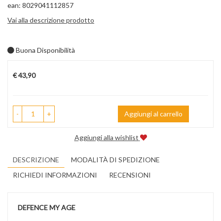
ean: 8029041112857
Vai alla descrizione prodotto
Buona Disponibilità
Prezzo
€ 43,90
-
+
Aggiungi al carrello
Aggiungi alla wishlist
DESCRIZIONE
MODALITÀ DI SPEDIZIONE
RICHIEDI INFORMAZIONI
RECENSIONI
DEFENCE MY AGE