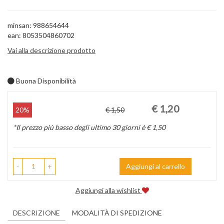
minsan: 988654644
ean: 8053504860702
Vai alla descrizione prodotto
Buona Disponibilità
Prezzo
Sconto
€ 1,20
20%
€ 1,50
scontato
del
*Il prezzo più basso degli ultimo 30 giorni è € 1,50
-
+
Aggiungi al carrello
Aggiungi alla wishlist
DESCRIZIONE
MODALITÀ DI SPEDIZIONE