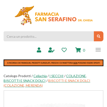
Passa
al
Farmacia
contenuto
Chiesa
principale
Cerca
Cerc
Prodotto
prodotti
0
inseriti
Catologo Prodotti /
Celiachia
/
I SECCHI
/
COLAZIONE,
BISCOTTI E SNACK DOLCI
/
BISCOTTI E SNACK DOLCI
(COLAZIONE, MERENDA)