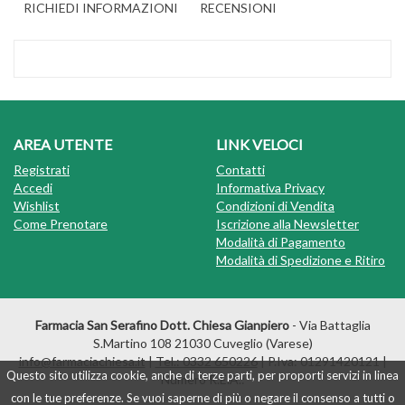
RICHIEDI INFORMAZIONI
RECENSIONI
AREA UTENTE
LINK VELOCI
Registrati
Contatti
Accedi
Informativa Privacy
Wishlist
Condizioni di Vendita
Come Prenotare
Iscrizione alla Newsletter
Modalità di Pagamento
Modalità di Spedizione e Ritiro
Farmacia San Serafino Dott. Chiesa Gianpiero
- Via Battaglia
S.Martino 108 21030 Cuveglio (Varese)
info@farmaciachiesa.it
|
Tel.: 0332 650226
| P.Iva: 01291420121 |
Questo sito utilizza cookie, anche di terze parti, per proporti servizi in linea
Numero R.E.A.:
con le tue preferenze. Se vuoi saperne di più o negare il consenso a tutti o