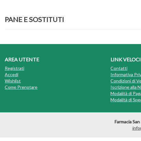
PANE E SOSTITUTI
AREA UTENTE
LINK VELOCI
Registrati
Contatti
Accedi
Informativa Pri
Wishlist
Condizioni di V
Come Prenotare
Iscrizione alla
Modalità di Pa
Modalità di Sped
Farmacia San 
info