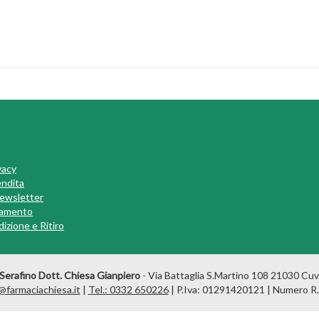
vacy
endita
 Newsletter
gamento
izione e Ritiro
Serafino Dott. Chiesa Gianpiero
- Via Battaglia S.Martino 108 21030 Cuv
@farmaciachiesa.it
|
Tel.: 0332 650226
| P.Iva: 01291420121 | Numero R.