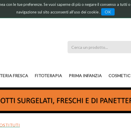
linea con le tue preferenze. Se vuoi saperne di più o negare il consenso a tutti 
OK
navigazione sul sito acconsenti all'uso dei cookie .
Cerca
Prodotto
TERIA FRESCA
FITOTERAPIA
PRIMA INFANZIA
COSMETIC
SOSTITUTI