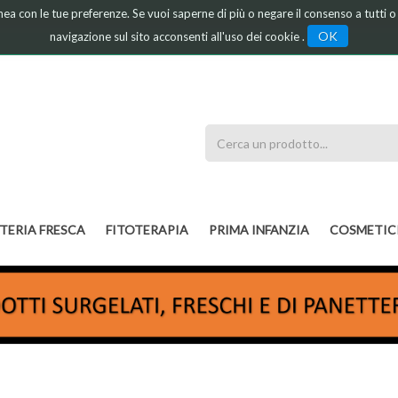
linea con le tue preferenze. Se vuoi saperne di più o negare il consenso a tutti 
OK
navigazione sul sito acconsenti all'uso dei cookie .
Cerca
Prodotto
TERIA FRESCA
FITOTERAPIA
PRIMA INFANZIA
COSMETIC