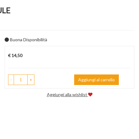
ULE
Buona Disponibilità
Prezzo
€ 14,50
-
+
Aggiungi al carrello
Aggiungi alla wishlist